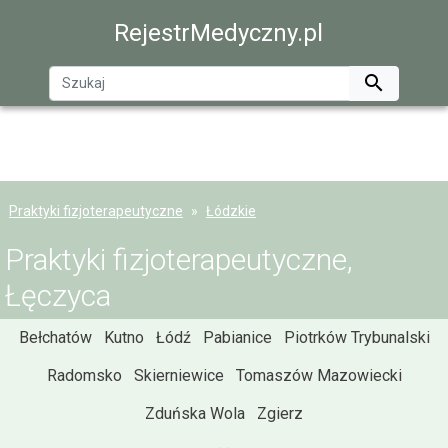
RejestrMedyczny.pl

Praktyki fizjoterapeutyczne
Łódzkie
Praktyki fizjoterapeutyczne,
Łęczyca
Bełchatów
Kutno
Łódź
Pabianice
Piotrków Trybunalski
Radomsko
Skierniewice
Tomaszów Mazowiecki
Zduńska Wola
Zgierz