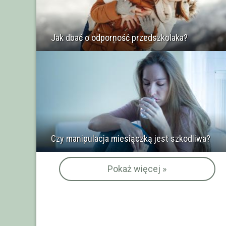
Jak dbać o odporność przedszkolaka?
Czy manipulacja miesiączką jest szkodliwa?
Pokaż więcej »