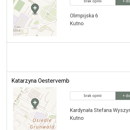
brak opinii
+ do
Olimpijska 6
Kutno
Katarzyna Oestervemb
brak opinii
+ do
Kardynała Stefana Wyszy
Kutno