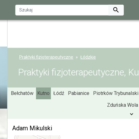

Praktyki fizjoterapeutyczne
Łódzkie
Praktyki fizjoterapeutyczne, K
Bełchatów
Kutno
Łódź
Pabianice
Piotrków Trybunalski
Zduńska Wola
Adam Mikulski