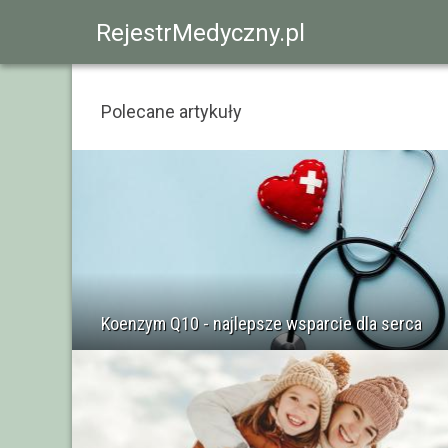
RejestrMedyczny.pl
Polecane artykuły
Koenzym Q10 - najlepsze wsparcie dla serca