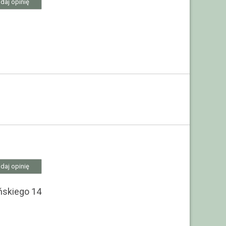
daj opinię
daj opinię
ńskiego 14