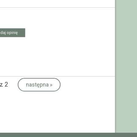
daj opinię
z 2
następna
»