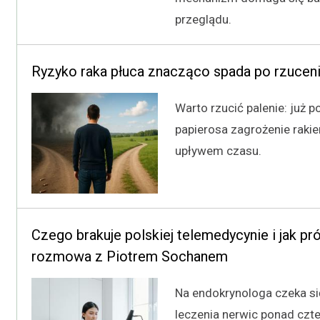
przeglądu.
Ryzyko raka płuca znacząco spada po rzuceni
Warto rzucić palenie: już p
papierosa zagrożenie raki
upływem czasu.
Czego brakuje polskiej telemedycynie i jak p
rozmowa z Piotrem Sochanem
Na endokrynologa czeka się
leczenia nerwic ponad czte