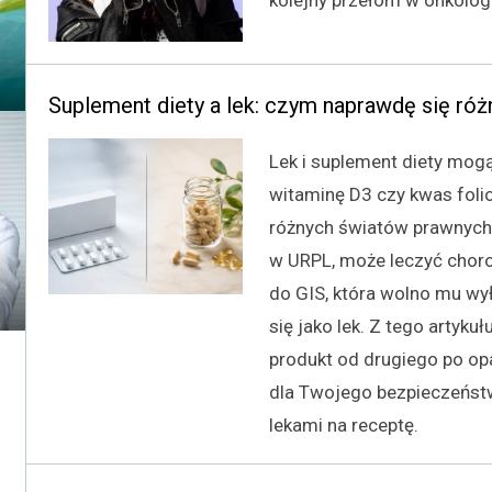
kolejny przełom w onkologi
Suplement diety a lek: czym naprawdę się różni
Lek i suplement diety mog
witaminę D3 czy kwas foli
różnych światów prawnych. 
w URPL, może leczyć choro
do GIS, która wolno mu wy
się jako lek. Z tego artyku
produkt od drugiego po op
dla Twojego bezpieczeństw
lekami na receptę.