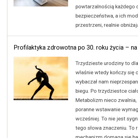
powtarzalnością każdego d
bezpieczeństwa, a ich mo
przestrzeni, realnie obniża
Profilaktyka zdrowotna po 30. roku życia – n
Trzydzieste urodziny to dl
właśnie wtedy kończy się c
wybaczał nam nieprzespane
biegu. Po trzydziestce cia
Metabolizm nieco zwalnia, 
poranne wstawanie wymaga
wcześniej. To nie jest sy
tego słowa znaczeniu. To 
mechanizm domaga się bar