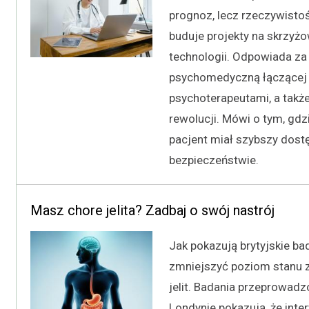
prognoz, lecz rzeczywisto
buduje projekty na skrzyż
technologii. Odpowiada za 
psychomedyczną łączącej p
psychoterapeutami, a takż
rewolucji. Mówi o tym, gdz
pacjent miał szybszy dostę
bezpieczeństwie.
Masz chore jelita? Zadbaj o swój nastrój
Jak pokazują brytyjskie ba
zmniejszyć poziom stanu 
jelit. Badania przeprowad
Londynie pokazują, że int