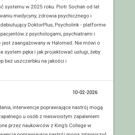
ść systemu w 2025 roku. Piotr Sochan od lat
owaniu medycyny, zdrowia psychicznego i
debiutujący DoktorPlus, Psycholink - platforme
acjentów z psychologami, psychiatrami i
e jest zaangażowany w Halomed. Nie mówi o
ie system pęka i jak projektować usługi, żeby
p bez uszczerbku na jakości i
10-02-2026
dania, interwencje poprawiające nastrój mogą
zapalnego u osób z nieswoistym zapaleniem
zone przez naukowców z King's College w
erwencje poprawiające nastrój mogą zmniejszyć