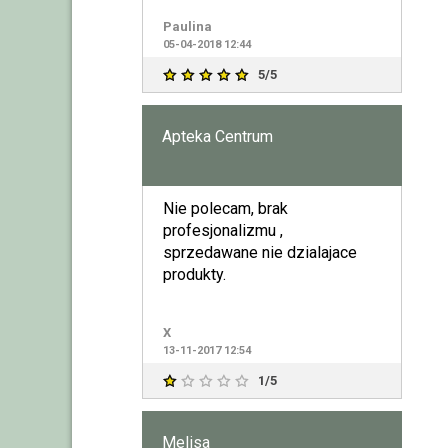
stałym klientem i jestem Top
Paulina
05-04-2018 12:44
5/5
Apteka Centrum
Nie polecam, brak
profesjonalizmu ,
sprzedawane nie dzialajace
produkty.
X
13-11-2017 12:54
1/5
Melisa