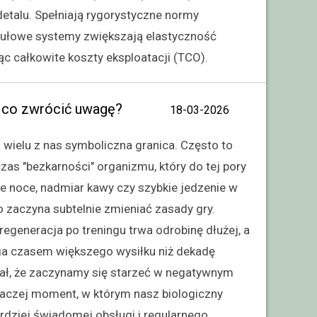
etalu. Spełniają rygorystyczne normy
dułowe systemy zwiększają elastyczność
jąc całkowite koszty eksploatacji (TCO).
a co zwrócić uwagę?
18-03-2026
a wielu z nas symboliczna granica. Często to
zas "bezkarności" organizmu, który do tej pory
 noce, nadmiar kawy czy szybkie jedzenie w
ło zaczyna subtelnie zmieniać zasady gry.
regeneracja po treningu trwa odrobinę dłużej, a
 czasem większego wysiłku niż dekadę
gnał, że zaczynamy się starzeć w negatywnym
raczej moment, w którym nasz biologiczny
dziej świadomej obsługi i regularnego