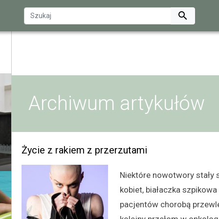

Archiwum artykułów
Życie z rakiem z przerzutami
Niektóre nowotwory stały s
kobiet, białaczka szpikowa 
pacjentów chorobą przewlek