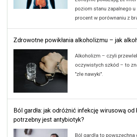
poziom stanu zapalnego u 
procent w porównaniu z bra
Zdrowotne powikłania alkoholizmu – jak alkoh
Alkoholizm – czyli przewl
oczywistych szkód – to zna
"złe nawyki".
Ból gardła: jak odróżnić infekcję wirusową od b
potrzebny jest antybiotyk?
Ból gardła to powszechna d