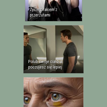
Życie z rakiem z
przerzutami
Polub swoje ciało, a
poczujesz się lepiej