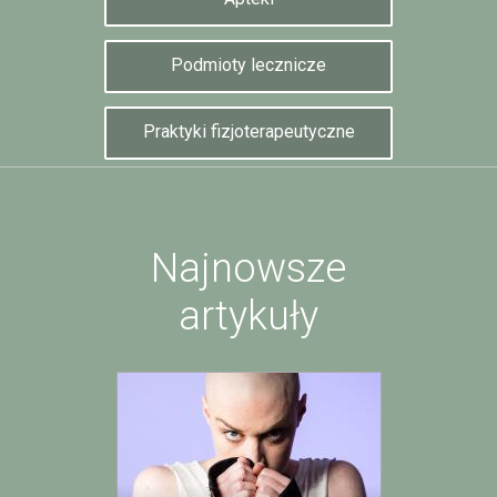
Podmioty lecznicze
Praktyki fizjoterapeutyczne
Najnowsze
artykuły