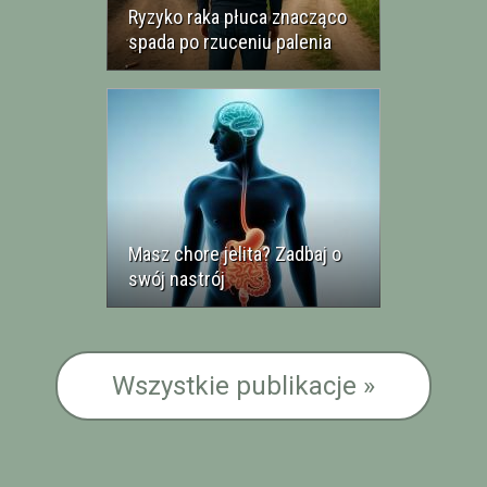
Ryzyko raka płuca znacząco
spada po rzuceniu palenia
Masz chore jelita? Zadbaj o
swój nastrój
Wszystkie publikacje »