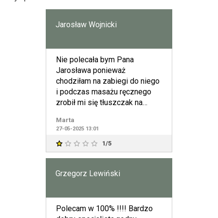
Jarosław Wojnicki
Nie polecała bym Pana
Jarosława ponieważ
chodziłam na zabiegi do niego
i podczas masażu ręcznego
zrobił mi się tłuszczak na
łopatce przez zbyt mocne
Marta
uciśnięcie.
27-05-2025 13:01
1/5
Grzegorz Lewiński
Polecam w 100% !!!! Bardzo