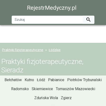
RejestrMedyczny.pl

Praktyki fizjoterapeutyczne
Łódzkie
Praktyki fizjoterapeutyczne,
Sieradz
Bełchatów
Kutno
Łódź
Pabianice
Piotrków Trybunalski
Radomsko
Skierniewice
Tomaszów Mazowiecki
Zduńska Wola
Zgierz