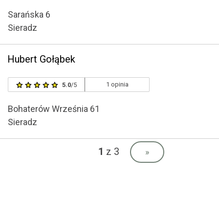
Sarańska 6
Sieradz
Hubert Gołąbek
1 opinia
5.0
/5
Bohaterów Września 61
Sieradz
1
z 3
»