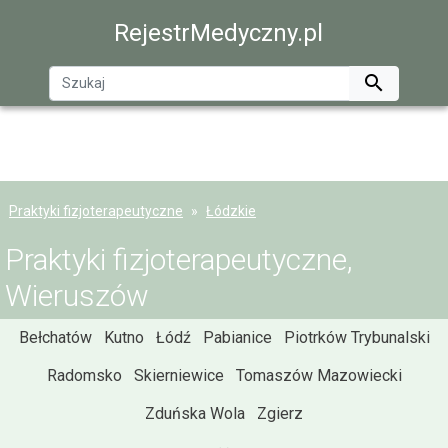
RejestrMedyczny.pl

Praktyki fizjoterapeutyczne
Łódzkie
Praktyki fizjoterapeutyczne,
Wieruszów
Bełchatów
Kutno
Łódź
Pabianice
Piotrków Trybunalski
Radomsko
Skierniewice
Tomaszów Mazowiecki
Zduńska Wola
Zgierz