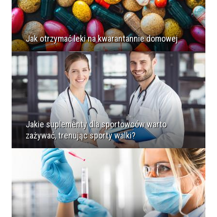
Jak otrzymać leki na kwarantannie domowej
Jakie suplementy dla sportowców warto
zażywać, trenując sporty walki?