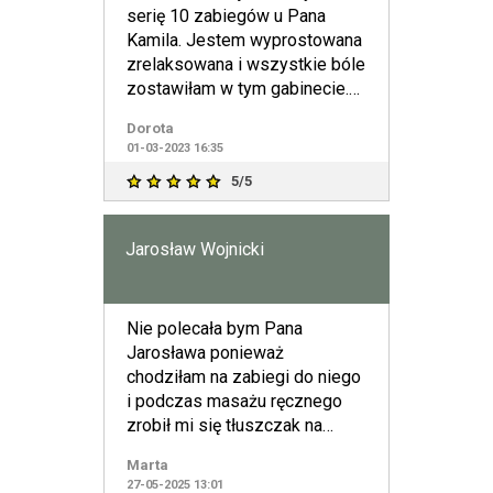
serię 10 zabiegów u Pana
Kamila. Jestem wyprostowana
zrelaksowana i wszystkie bóle
zostawiłam w tym gabinecie.
Bardzo profesjonalne p
Dorota
01-03-2023 16:35
5/5
Jarosław Wojnicki
Nie polecała bym Pana
Jarosława ponieważ
chodziłam na zabiegi do niego
i podczas masażu ręcznego
zrobił mi się tłuszczak na
łopatce przez zbyt mocne
Marta
uciśnięcie.
27-05-2025 13:01