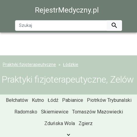
RejestrMedyczny.pl

Praktyki fizjoterapeutyczne
Łódzkie
Praktyki fizjoterapeutyczne, Zelów
Bełchatów
Kutno
Łódź
Pabianice
Piotrków Trybunalski
Radomsko
Skierniewice
Tomaszów Mazowiecki
Zduńska Wola
Zgierz