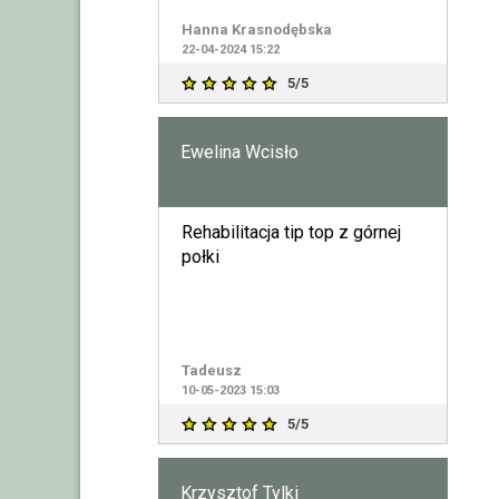
wiedza . Moim zda
Hanna Krasnodębska
22-04-2024 15:22
5/5
Ewelina Wcisło
Rehabilitacja tip top z górnej
połki
Tadeusz
10-05-2023 15:03
5/5
Krzysztof Tylki