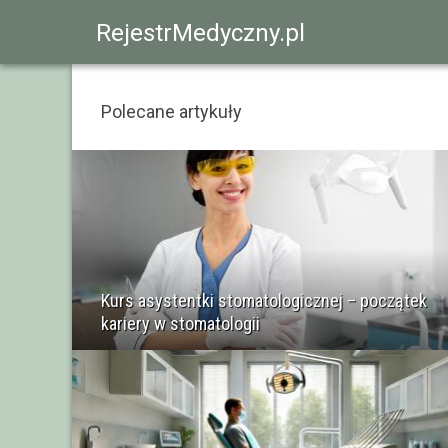
RejestrMedyczny.pl
Polecane artykuły
Kurs asystentki stomatologicznej – początek
kariery w stomatologii