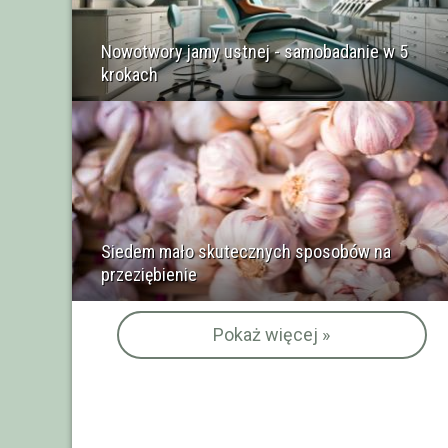
Nowotwory jamy ustnej - samobadanie w 5
krokach
Siedem mało skutecznych sposobów na
przeziębienie
Pokaż więcej »