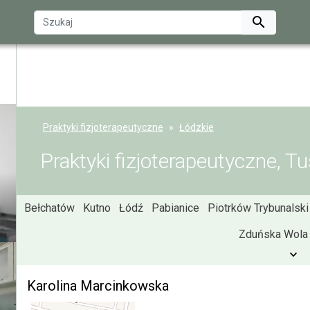

Praktyki fizjoterapeutyczne
Łódzkie
Praktyki fizjoterapeutyczne, T
Bełchatów
Kutno
Łódź
Pabianice
Piotrków Trybunalski
Zduńska Wola
Karolina Marcinkowska