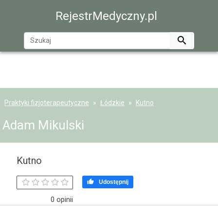
RejestrMedyczny.pl

Praktyki fizjoterapeutyczne
Łódzkie
Kutno
Adam Mikulski
Kutno

Udostępnij
0 opinii