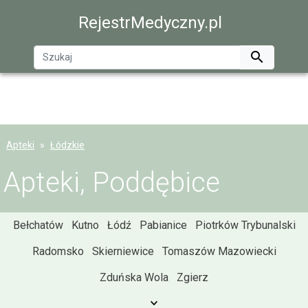
RejestrMedyczny.pl

Apteki
Łódzkie
Apteki, Poddębice
Bełchatów
Kutno
Łódź
Pabianice
Piotrków Trybunalski
Radomsko
Skierniewice
Tomaszów Mazowiecki
Zduńska Wola
Zgierz