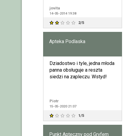
jovita
14-05-2014 19:38
2/5
Apteka Podlaska
Dziadostwo i tyle, jedna młoda
panna obsługuje a reszta
siedzi na zapleczu. Wstyd!
Piotr
15-05-2020 21:07
1/5
Punkt Apteczny pod Gryfem