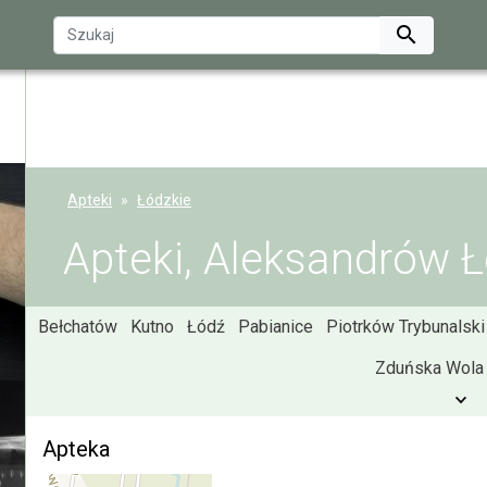

Apteki
Łódzkie
Apteki, Aleksandrów Ł
Bełchatów
Kutno
Łódź
Pabianice
Piotrków Trybunalski
Zduńska Wola
Apteka