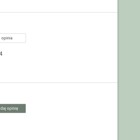
 opinia
4
daj opinię