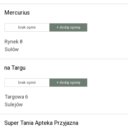
Mercurius
brak opinii
+ dodaj opinię
Rynek 8
Sułów
na Targu
brak opinii
+ dodaj opinię
Targowa 6
Sulejów
Super Tania Apteka Przyjazna