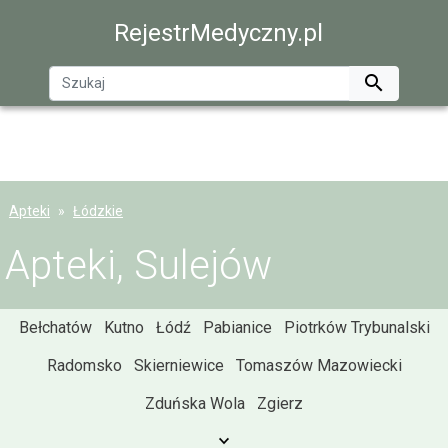
RejestrMedyczny.pl

Apteki
Łódzkie
Apteki, Sulejów
Bełchatów
Kutno
Łódź
Pabianice
Piotrków Trybunalski
Radomsko
Skierniewice
Tomaszów Mazowiecki
Zduńska Wola
Zgierz