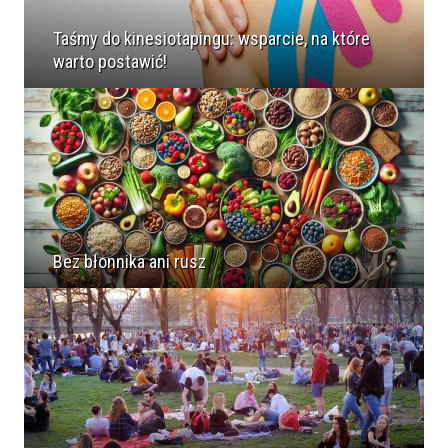
Taśmy do kinesiotapingu: wsparcie, na które
warto postawić!
Bez błonnika ani rusz