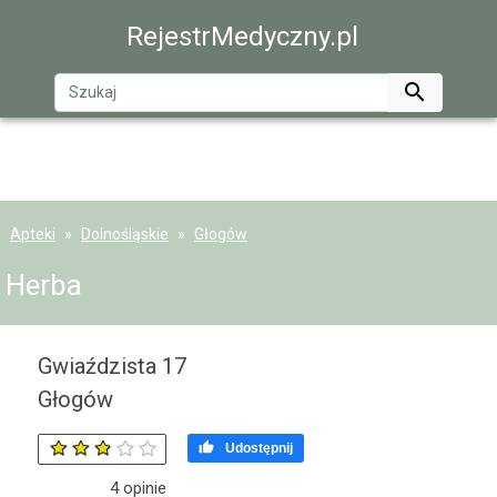
RejestrMedyczny.pl

Apteki
Dolnośląskie
Głogów
Herba
Gwiaździsta 17
Głogów

Udostępnij
4
opinie