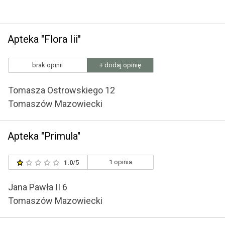
Apteka "Flora Iii"
brak opinii
+ dodaj opinię
Tomasza Ostrowskiego 12
Tomaszów Mazowiecki
Apteka "Primula"
1 opinia
1.0
/5
Jana Pawła II 6
Tomaszów Mazowiecki