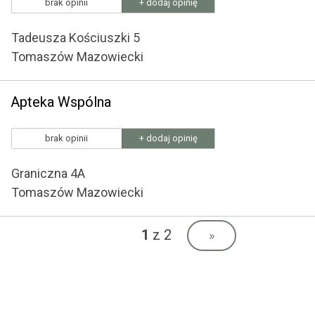
brak opinii
+ dodaj opinię
Tadeusza Kościuszki 5
Tomaszów Mazowiecki
Apteka Wspólna
brak opinii
+ dodaj opinię
Graniczna 4A
Tomaszów Mazowiecki
1
z 2
»