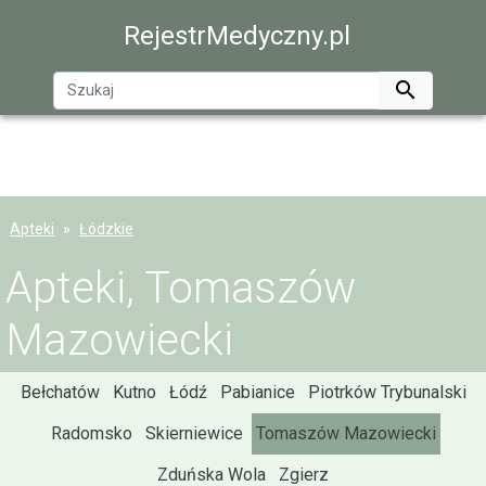
RejestrMedyczny.pl

Apteki
Łódzkie
Apteki, Tomaszów
Mazowiecki
Bełchatów
Kutno
Łódź
Pabianice
Piotrków Trybunalski
Radomsko
Skierniewice
Tomaszów Mazowiecki
Zduńska Wola
Zgierz