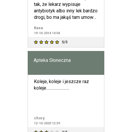
tak, że lekarz wypisuje
antybiotyk albo inny lek bardzo
drogi, bo ma jakąś tam umowę
z producentem. I
Raxa
19-10-2014 14:04
5/5
Apteka Słoneczna
Koleje, koleje i jeszcze raz
koleje..........................
chory
12-10-2020 12:39