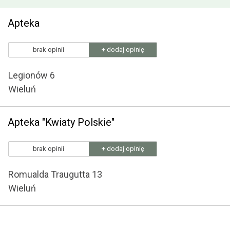
Apteka
brak opinii
+ dodaj opinię
Legionów 6
Wieluń
Apteka "Kwiaty Polskie"
brak opinii
+ dodaj opinię
Romualda Traugutta 13
Wieluń