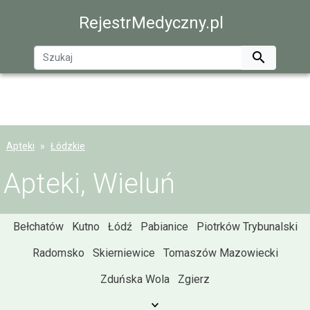
RejestrMedyczny.pl

Apteki
Łódzkie
Apteki, Wieluń
Bełchatów
Kutno
Łódź
Pabianice
Piotrków Trybunalski
Radomsko
Skierniewice
Tomaszów Mazowiecki
Zduńska Wola
Zgierz