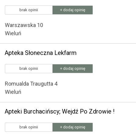
brak opinii
+ dodaj opinię
Warszawska 10
Wieluń
Apteka Słoneczna Lekfarm
brak opinii
+ dodaj opinię
Romualda Traugutta 4
Wieluń
Apteki Burchacińscy; Wejdź Po Zdrowie !
brak opinii
+ dodaj opinię