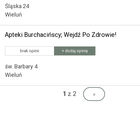
Śląska 24
Wieluń
Apteki Burchacińscy; Wejdź Po Zdrowie!
brak opinii
+ dodaj opinię
św. Barbary 4
Wieluń
1
z 2
»