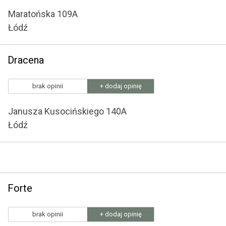
Maratońska 109A
Łódź
Dracena
brak opinii
+ dodaj opinię
Janusza Kusocińskiego 140A
Łódź
Forte
brak opinii
+ dodaj opinię