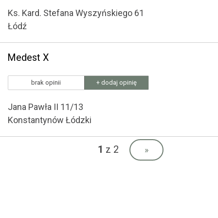
Ks. Kard. Stefana Wyszyńskiego 61
Łódź
Medest X
brak opinii
+ dodaj opinię
Jana Pawła II 11/13
Konstantynów Łódzki
1
z 2
»