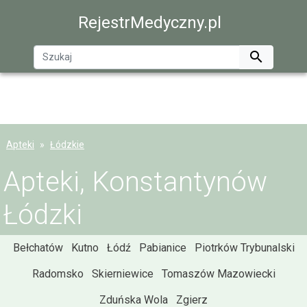
RejestrMedyczny.pl

Apteki
Łódzkie
Apteki, Konstantynów
Łódzki
Bełchatów
Kutno
Łódź
Pabianice
Piotrków Trybunalski
Radomsko
Skierniewice
Tomaszów Mazowiecki
Zduńska Wola
Zgierz