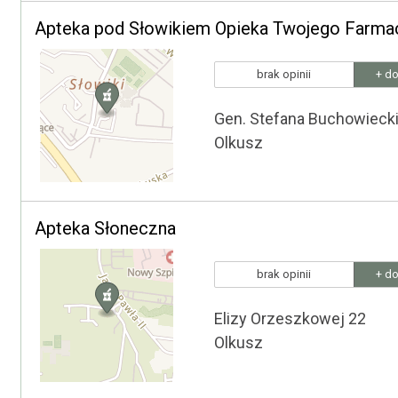
Apteka pod Słowikiem Opieka Twojego Farma
brak opinii
+ do
Gen. Stefana Buchowieck
Olkusz
Apteka Słoneczna
brak opinii
+ do
Elizy Orzeszkowej 22
Olkusz