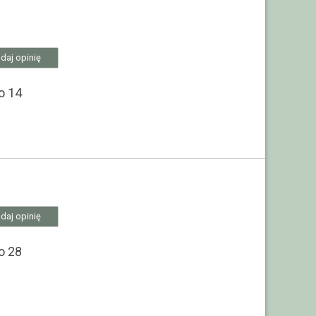
daj opinię
o 14
daj opinię
o 28