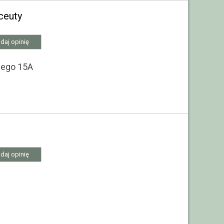
ceuty
daj opinię
iego 15A
daj opinię