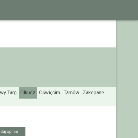
wy Targ
Olkusz
Oświęcim
Tarnów
Zakopane
daj opinię