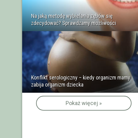
Na jaką metodę wybielania zębów się
zdecydować? Sprawdzamy możliwości
Konflikt serologiczny – kiedy organizm mamy
zabija organizm dziecka
Pokaż więcej »