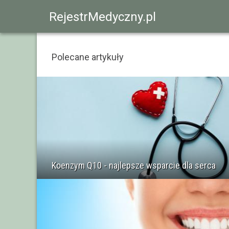
RejestrMedyczny.pl
Polecane artykuły
Koenzym Q10 - najlepsze wsparcie dla serca