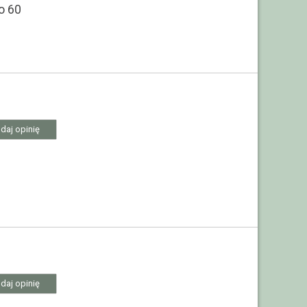
o 60
daj opinię
daj opinię