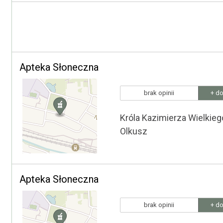
Apteka Słoneczna
brak opinii
+ do
Króla Kazimierza Wielkieg
Olkusz
Apteka Słoneczna
brak opinii
+ do