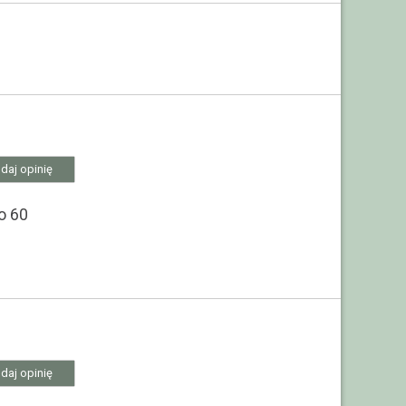
daj opinię
o 60
daj opinię