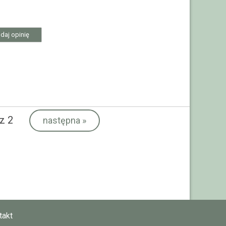
daj opinię
z 2
następna
»
takt