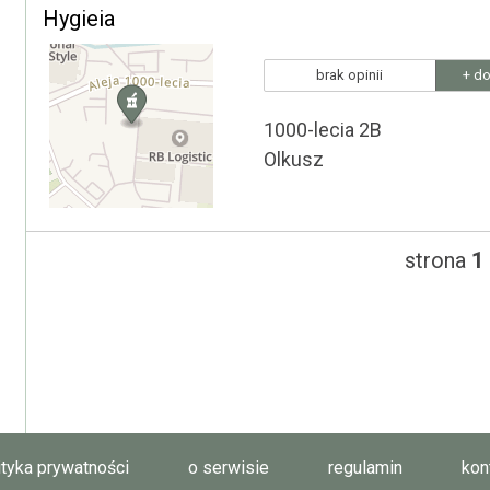
Hygieia
brak opinii
+ do
1000-lecia 2B
Olkusz
strona
1
ityka prywatności
o serwisie
regulamin
kon