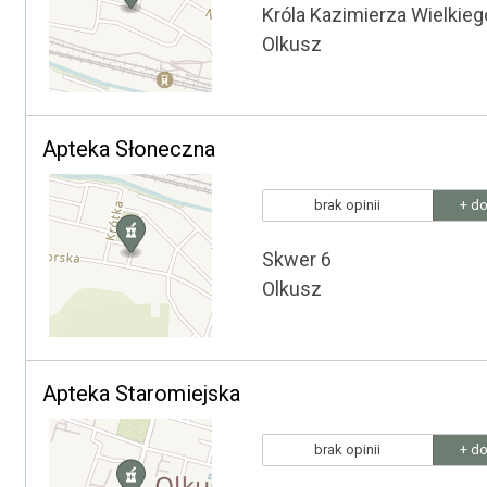
Króla Kazimierza Wielkieg
Olkusz
Apteka Słoneczna
brak opinii
+ do
Skwer 6
Olkusz
Apteka Staromiejska
brak opinii
+ do