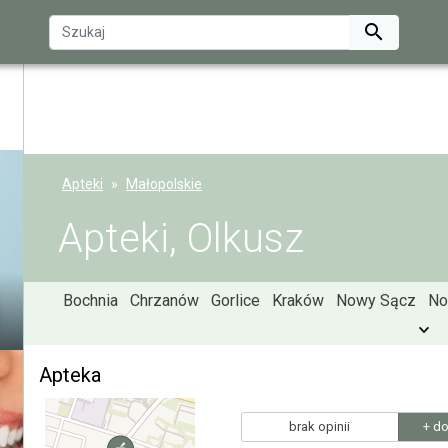

Apteki
Małopolskie
Apteki, Olkusz
Bochnia
Chrzanów
Gorlice
Kraków
Nowy Sącz
No
Apteka
brak opinii
+ do