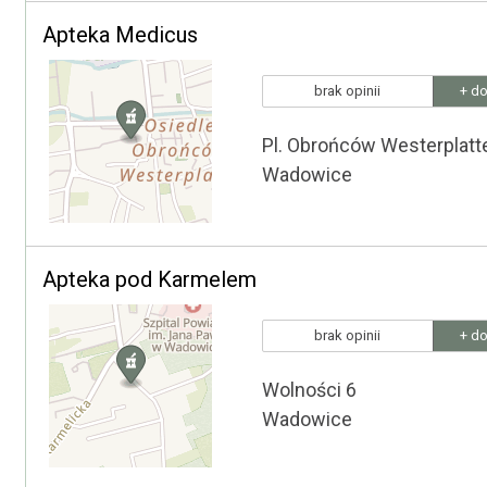
Apteka Medicus
brak opinii
+ do
Pl. Obrońców Westerplatt
Wadowice
Apteka pod Karmelem
brak opinii
+ do
Wolności 6
Wadowice