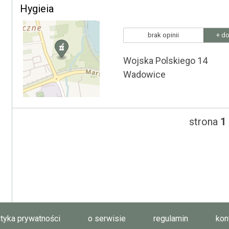
Hygieia
brak opinii
+ do
Wojska Polskiego 14
Wadowice
strona
1
ityka prywatności
o serwisie
regulamin
kon