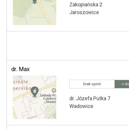
Zakopiańska 2
Jaroszowice
dr. Max
brak opinii
+ do
dr. Józefa Putka 7
Wadowice