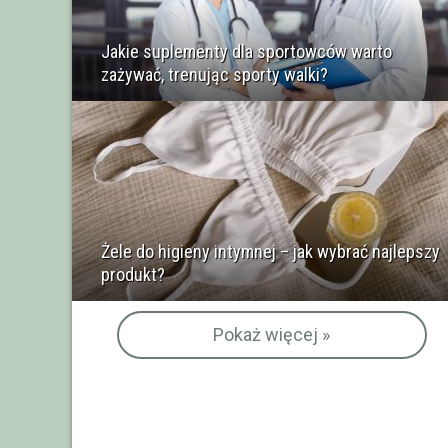
Jakie suplementy dla sportowców warto
zażywać, trenując sporty walki?
Żele do higieny intymnej – jak wybrać najlepszy
produkt?
Pokaż więcej »