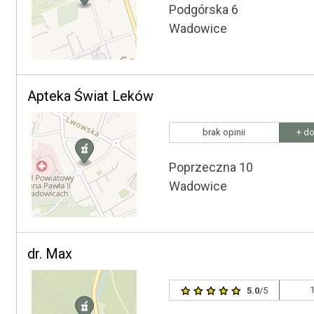
Podgórska 6
Wadowice
Apteka Świat Leków
brak opinii
+ do
Poprzeczna 10
Wadowice
dr. Max
1
5.0
/5