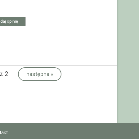
daj opinię
z 2
następna
»
takt