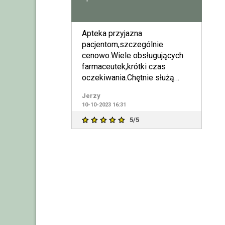
Apteka przyjazna
pacjentom,szczególnie
cenowo.Wiele obsługujących
farmaceutek,krótki czas
oczekiwania.Chętnie służą
radą i pomocą.Korzystam
Jerzy
b.często,jestem zado
10-10-2023 16:31
5/5