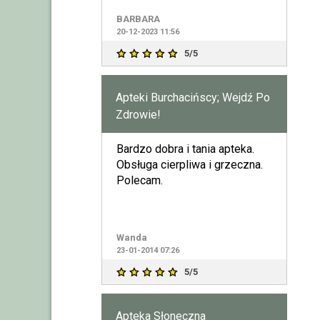
kupić to co ja chce.Jez
BARBARA
20-12-2023 11:56
5/5
Apteki Burchacińscy; Wejdź Po
Zdrowie!
Bardzo dobra i tania apteka.
Obsługa cierpliwa i grzeczna.
Polecam.
Wanda
23-01-2014 07:26
5/5
Apteka Słoneczna