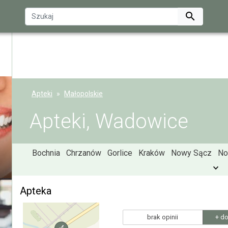

Apteki
Małopolskie
Apteki, Wadowice
Bochnia
Chrzanów
Gorlice
Kraków
Nowy Sącz
No
Apteka
brak opinii
+ do