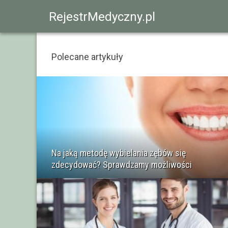
RejestrMedyczny.pl
Polecane artykuły
Na jaką metodę wybielania zębów się
zdecydować? Sprawdzamy możliwości