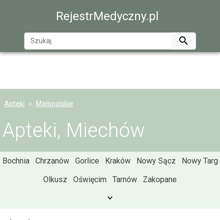
RejestrMedyczny.pl

Apteki
Małopolskie
Apteki, Miechów
Bochnia
Chrzanów
Gorlice
Kraków
Nowy Sącz
Nowy Targ
Olkusz
Oświęcim
Tarnów
Zakopane