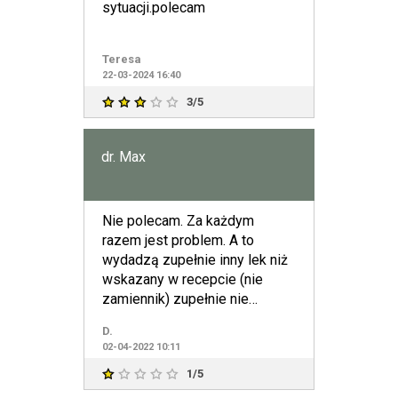
sytuacji.polecam
Teresa
22-03-2024 16:40
3/5
dr. Max
Nie polecam. Za każdym
razem jest problem. A to
wydadzą zupełnie inny lek niż
wskazany w recepcie (nie
zamiennik) zupełnie nie
związany z chorobą pacjenta.
D.
Nie
02-04-2022 10:11
1/5