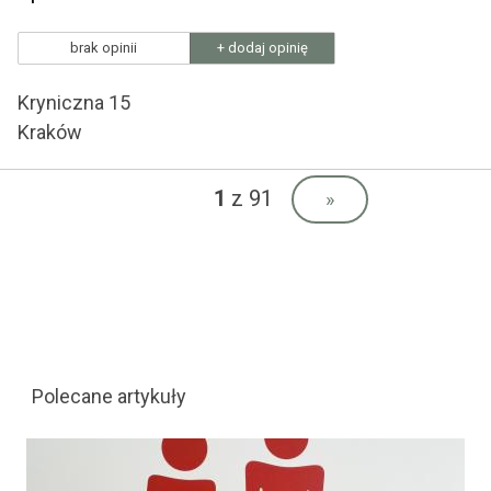
brak opinii
+ dodaj opinię
Kryniczna 15
Kraków
1
z 91
»
Polecane artykuły