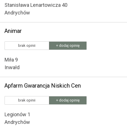
Stanisława Lenartowicza 40
Andrychów
Animar
brak opinii
+ dodaj opinię
Miła 9
Inwałd
Apfarm Gwarancja Niskich Cen
brak opinii
+ dodaj opinię
Legionów 1
Andrychów