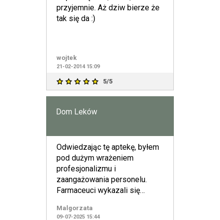
przyjemnie. Aż dziw bierze że
tak się da :)
wojtek
21-02-2014 15:09
5/5
Dom Leków
Odwiedzając tę aptekę, byłem
pod dużym wrażeniem
profesjonalizmu i
zaangażowania personelu.
Farmaceuci wykazali się
ogromną wiedzą, oferując
Malgorzata
fachowe porady, któ
09-07-2025 15:44