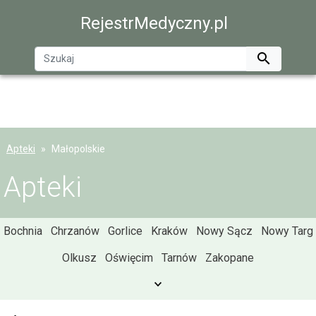
RejestrMedyczny.pl

Apteki
Małopolskie
Apteki
Bochnia
Chrzanów
Gorlice
Kraków
Nowy Sącz
Nowy Targ
Olkusz
Oświęcim
Tarnów
Zakopane