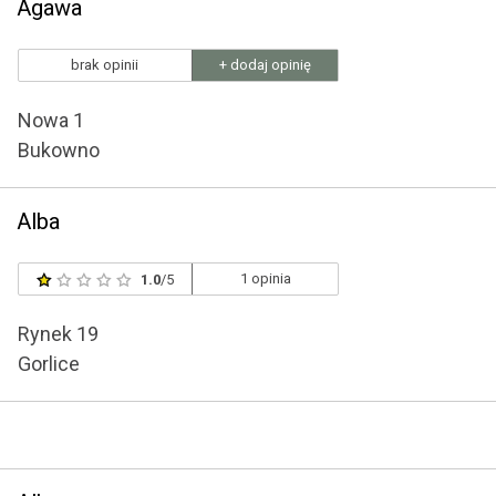
Agawa
brak opinii
+ dodaj opinię
Nowa 1
Bukowno
Alba
1 opinia
1.0
/5
Rynek 19
Gorlice