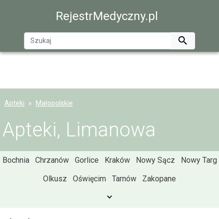
RejestrMedyczny.pl

Apteki
Małopolskie
Apteki, Limanowa
Bochnia
Chrzanów
Gorlice
Kraków
Nowy Sącz
Nowy Targ
Olkusz
Oświęcim
Tarnów
Zakopane