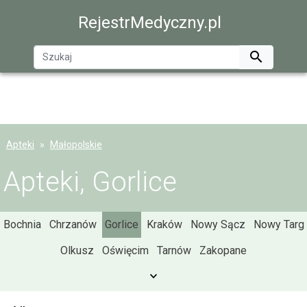
RejestrMedyczny.pl

Apteki
Małopolskie
Apteki, Gorlice
Bochnia
Chrzanów
Gorlice
Kraków
Nowy Sącz
Nowy Targ
Olkusz
Oświęcim
Tarnów
Zakopane