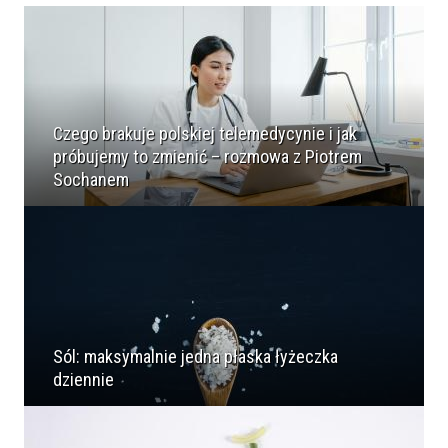
Czego brakuje polskiej telemedycynie i jak
próbujemy to zmienić – rozmowa z Piotrem
Sochanem
Sól: maksymalnie jedna płaska łyżeczka
dziennie