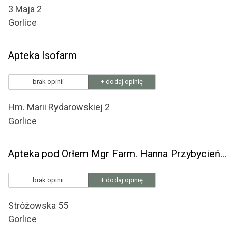
3 Maja 2
Gorlice
Apteka Isofarm
brak opinii
+ dodaj opinię
Hm. Marii Rydarowskiej 2
Gorlice
Apteka pod Orłem Mgr Farm. Hanna Przybycień-Zięba, Techn. Farm. Dorota Przybycień
brak opinii
+ dodaj opinię
Stróżowska 55
Gorlice