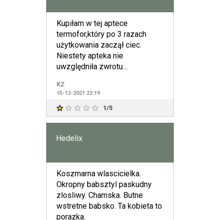
Kupiłam w tej aptece
termofor,który po 3 razach
użytkowania zaczął ciec.
Niestety apteka nie
uwzględniła zwrotu
sprzedanego mi wadliwego
KZ
towaru,a przecież to na
15-12-2021 22:19
1/5
Hedelix
Koszmarna wlascicielka.
Okropny babsztyl paskudny
zlosliwy. Chamska. Butne
wstretne babsko. Ta kobieta to
porazka.