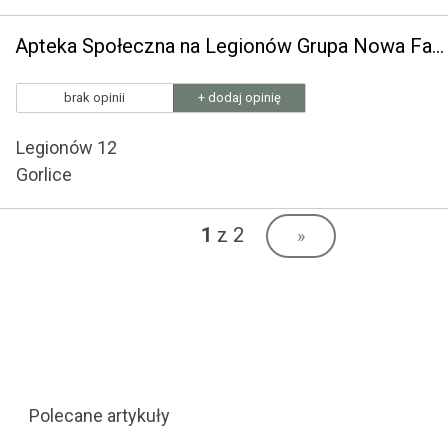
Apteka Społeczna na Legionów Grupa Nowa Farmacja
brak opinii
+ dodaj opinię
Legionów 12
Gorlice
1
z 2
»
Polecane artykuły