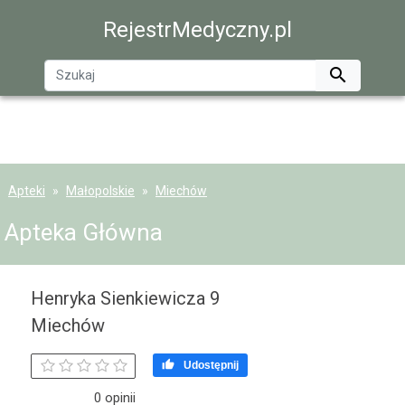
RejestrMedyczny.pl

Apteki
Małopolskie
Miechów
Apteka Główna
Henryka Sienkiewicza 9
Miechów

Udostępnij
0 opinii