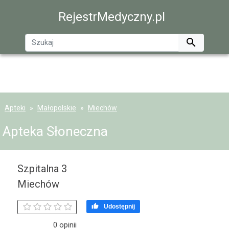
RejestrMedyczny.pl

Apteki
Małopolskie
Miechów
Apteka Słoneczna
Szpitalna 3
Miechów

Udostępnij
0 opinii