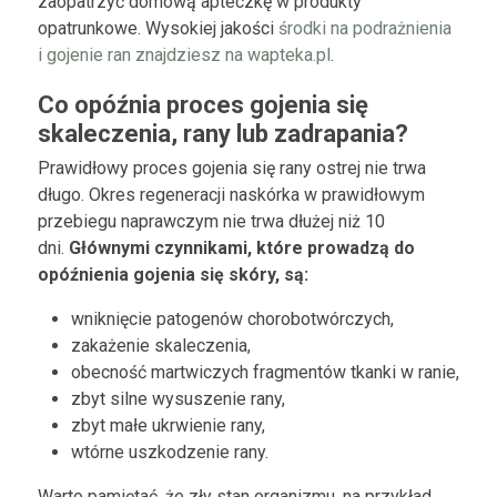
zaopatrzyć domową apteczkę w produkty
opatrunkowe. Wysokiej jakości
środki na podrażnienia
i gojenie ran znajdziesz na wapteka.pl
.
Co opóźnia proces gojenia się
skaleczenia, rany lub zadrapania?
Prawidłowy proces gojenia się rany ostrej nie trwa
długo. Okres regeneracji naskórka w prawidłowym
przebiegu naprawczym nie trwa dłużej niż 10
dni.
Głównymi czynnikami, które prowadzą do
opóźnienia gojenia się skóry, są:
wniknięcie patogenów chorobotwórczych,
zakażenie skaleczenia,
obecność martwiczych fragmentów tkanki w ranie,
zbyt silne wysuszenie rany,
zbyt małe ukrwienie rany,
wtórne uszkodzenie rany.
Warto pamiętać, że zły stan organizmu, na przykład