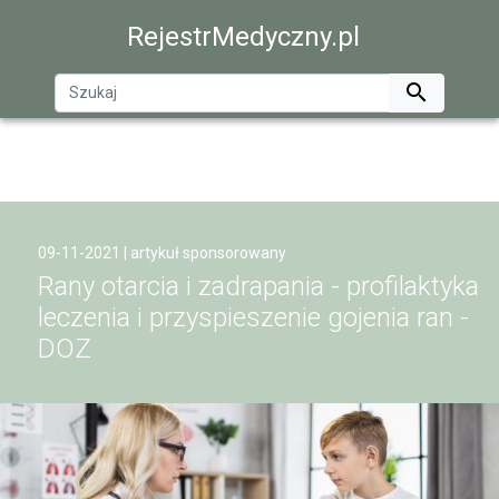
RejestrMedyczny.pl

09-11-2021 | artykuł sponsorowany
Rany otarcia i zadrapania - profilaktyka
leczenia i przyspieszenie gojenia ran -
DOZ