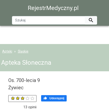
RejestrMedyczny.pl

Apteki
Śląskie
Apteka Słoneczna
Os. 700-lecia 9
Żywiec

Udostępnij
13
opinii