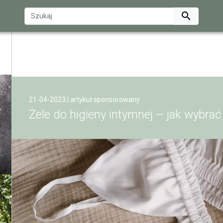

21-04-2023 | artykuł sponsorowany
Żele do higieny intymnej – jak wybrać