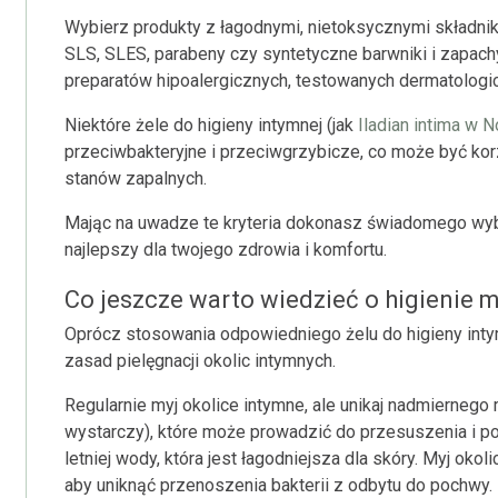
Wybierz produkty z łagodnymi, nietoksycznymi składnikam
SLS, SLES, parabeny czy syntetyczne barwniki i zapachy.
preparatów hipoalergicznych, testowanych dermatologic
Niektóre żele do higieny intymnej (jak
Iladian intima w 
przeciwbakteryjne i przeciwgrzybicze, co może być kor
stanów zapalnych.
Mając na uwadze te kryteria dokonasz świadomego wybor
najlepszy dla twojego zdrowia i komfortu.
Co jeszcze warto wiedzieć o higienie 
Oprócz stosowania odpowiedniego żelu do higieny inty
zasad pielęgnacji okolic intymnych.
Regularnie myj okolice intymne, ale unikaj nadmiernego
wystarczy), które może prowadzić do przesuszenia i po
letniej wody, która jest łagodniejsza dla skóry. Myj okol
aby uniknąć przenoszenia bakterii z odbytu do pochwy.