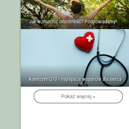
Jak wzmocnić odporność? Podpowiadamy!
Koenzym Q10 - najlepsze wsparcie dla serca
Pokaż więcej »