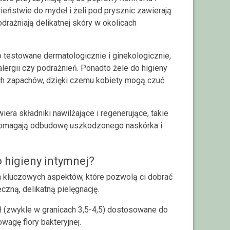
wieństwie do mydeł i żeli pod prysznic zawierają
odrażniają delikatnej skóry w okolicach
o testowane dermatologicznie i ginekologicznie,
lergii czy podrażnień. Ponadto żele do higieny
ch zapachów, dzięki czemu kobiety mogą czuć
iera składniki nawilżające i regenerujące, takie
 wspomagają odbudowę uszkodzonego naskórka i
 higieny intymnej?
ka kluczowych aspektów, które pozwolą ci dobrać
zną, delikatną pielęgnację.
pH (zwykle w granicach 3,5-4,5) dostosowane do
owagę flory bakteryjnej.