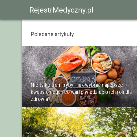
RejestrMedyczny.pl
Polecane artykuły
Nie tylko tran i ryby - jak wybrać najlepsze
kwasy omega i co warto wiedzieć o ich roli dla
zdrowia?