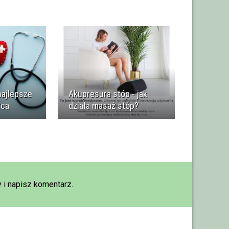
najlepsze
Akupresura stóp - jak
rca
działa masaż stóp?
 i napisz komentarz.