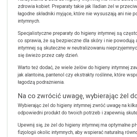
zdrowia kobiet. Preparaty takie jak Iladian żel w przeci
łagodne składniki myjące, które nie wysuszają ani nie p
intymnych.
Specjalistyczne preparaty do higieny intymnej są częst
co sprawia, że są bezpieczne dla skóry i nie powodują a
intymnej są skuteczne w neutralizowaniu nieprzyjemny
się świeżo przez cały dzień.
Warto też dodać, że wiele żelów do higieny intymnej zaw
jak alantoina, pantenol czy ekstrakty roślinne, które
łagodzą podrażnienia.
Na co zwrócić uwagę, wybierając żel do
Wybierając żel do higieny intymnej zwróć uwagę na kil
odpowiedni produkt do twoich potrzeb i zapewnią skutec
Upewnij się, że żel do higieny intymnej ma optymalne 
fizjologii okolic intymnych, aby wspierać naturalną równ