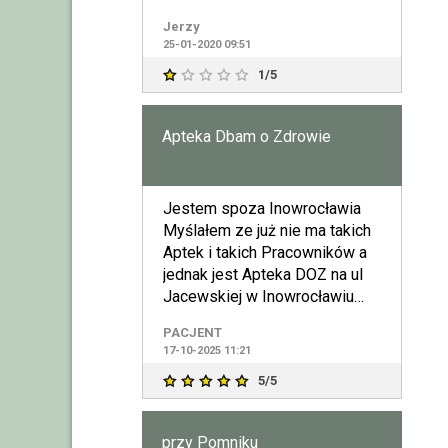
chodzi o umyta podłoge
Jerzy
25-01-2020 09:51
1/5
Apteka Dbam o Zdrowie
Jestem spoza Inowrocławia
Myślałem ze już nie ma takich
Aptek i takich Pracowników a
jednak jest Apteka DOZ na ul
Jacewskiej w Inowrocławiu
Szukałem leku dla
PACJENT
17-10-2025 11:21
5/5
przy Pomniku