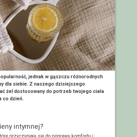
 popularność, jednak w gąszczu różnorodnych
ny dla siebie. Z naszego dzisiejszego
rać żel dostosowany do potrzeb twojego ciała
 co dzień.
ieny intymnej?
które przyczyniają się do poprawy komfortu i