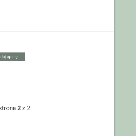
daj opinię
strona
2
z 2