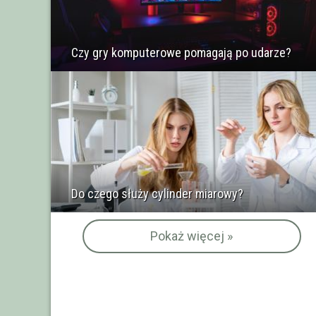
Czy gry komputerowe pomagają po udarze?
Do czego służy cylinder miarowy?
Pokaż więcej »