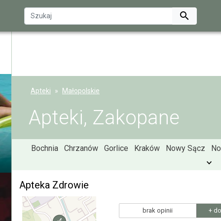

Apteki
Małopolskie
Apteki, Zakopane
Bochnia
Chrzanów
Gorlice
Kraków
Nowy Sącz
No
Apteka Zdrowie
brak opinii
+ do