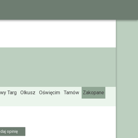
wy Targ
Olkusz
Oświęcim
Tarnów
Zakopane
daj opinię