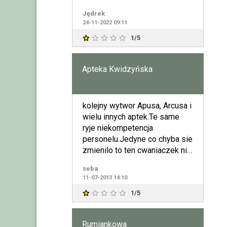
Jędrek
24-11-2022 09:11
1/5
Apteka Kwidzyńska
kolejny wytwor Apusa, Arcusa i
wielu innych aptek.Te same
ryje niekompetencja
personelu.Jedyne co chyba sie
zmienilo to ten cwaniaczek nie
jest wlascicielem,.
seba
11-07-2013 14:10
1/5
Rumiankowa