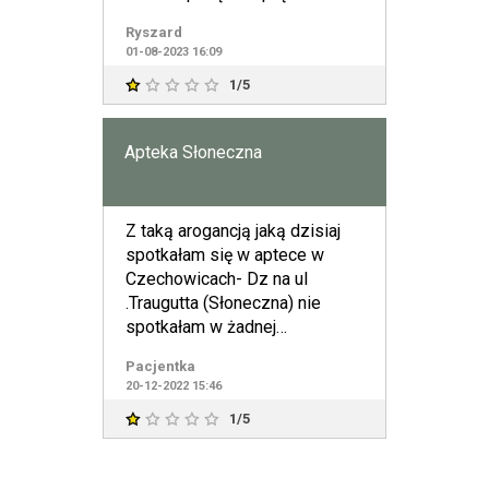
dowiedziałem się, że pa
Ryszard
01-08-2023 16:09
1/5
Apteka Słoneczna
Z taką arogancją jaką dzisiaj
spotkałam się w aptece w
Czechowicach- Dz na ul
.Traugutta (Słoneczna) nie
spotkałam w żadnej
innej.Dowiedziałam się( przy
Pacjentka
okienk
20-12-2022 15:46
1/5