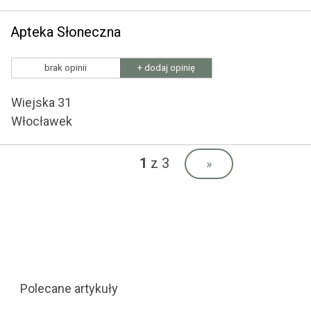
Apteka Słoneczna
brak opinii
+ dodaj opinię
Wiejska 31
Włocławek
1
z 3
»
Polecane artykuły