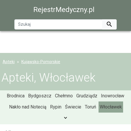
RejestrMedyczny.pl

Apteki
Kujawsko-Pomorskie
Apteki, Włocławek
Brodnica
Bydgoszcz
Chełmno
Grudziądz
Inowrocław
Nakło nad Notecią
Rypin
Świecie
Toruń
Włocławek