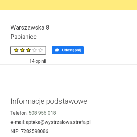
Warszawska 8
Pabianice

Udostępnij
14
opinii
Informacje podstawowe
Telefon:
508 956 018
e-mail:
apteka@wystrzalowa.strefa.pl
NIP:
7282598086