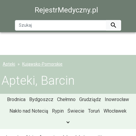
RejestrMedyczny.pl

Apteki
Kujawsko-Pomorskie
Apteki, Barcin
Brodnica
Bydgoszcz
Chełmno
Grudziądz
Inowrocław
Nakło nad Notecią
Rypin
Świecie
Toruń
Włocławek