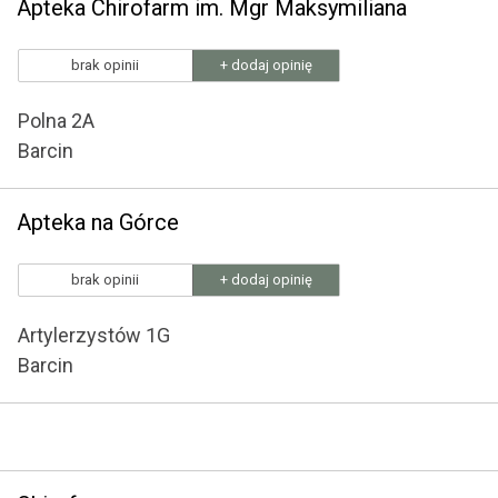
Apteka Chirofarm im. Mgr Maksymiliana
brak opinii
+ dodaj opinię
Polna 2A
Barcin
Apteka na Górce
brak opinii
+ dodaj opinię
Artylerzystów 1G
Barcin