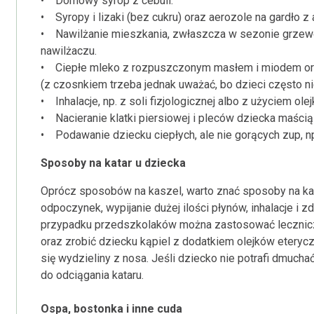
• Domowy syrop z cebuli.
• Syropy i lizaki (bez cukru) oraz aerozole na gardło z 
• Nawilżanie mieszkania, zwłaszcza w sezonie grzew
nawilżaczu.
• Ciepłe mleko z rozpuszczonym masłem i miodem or
(z czosnkiem trzeba jednak uważać, bo dzieci często nie
• Inhalacje, np. z soli fizjologicznej albo z użyciem ol
• Nacieranie klatki piersiowej i pleców dziecka maścią
• Podawanie dziecku ciepłych, ale nie gorących zup, np
Sposoby na katar u dziecka
Oprócz sposobów na kaszel, warto znać sposoby na kata
odpoczynek, wypijanie dużej ilości płynów, inhalacje i 
przypadku przedszkolaków można zastosować lecznicz
oraz zrobić dziecku kąpiel z dodatkiem olejków eteryc
się wydzieliny z nosa. Jeśli dziecko nie potrafi dmuc
do odciągania kataru.
Ospa, bostonka i inne cuda