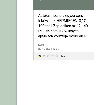
Apteka mocno zawyża ceny
leków. Lek HEPAREGEN. 0,1G
100 tabl. Zapłaciłam aż 121,40
PL Ten sam lek w innych
aptekach kosztuje około 90 PL
Lek nie dawno kosz
Ewa
29-10-2021 12:29
1/5