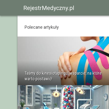
RejestrMedyczny.pl
Polecane artykuły
Taśmy do kinesiotapingu: wsparcie, na które
warto postawić!