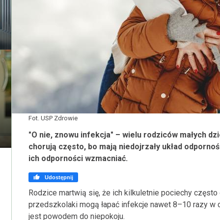
Fot. USP Zdrowie
"O nie, znowu infekcja" – wielu rodziców małych dzi
chorują często, bo mają niedojrzały układ odpornoś
ich odporności wzmacniać.

Udostępnij
Rodzice martwią się, że ich kilkuletnie pociechy częst
przedszkolaki mogą łapać infekcje nawet 8–10 razy w c
jest powodem do niepokoju.