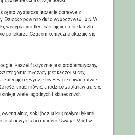
ą zapalenie ucha oraz jelitówki.
ji często wystarcza leczenie domowe z
y. Dziecko powinno dużo wypoczywać i pić. W
i, wysypki, omdleń, nasilającego się kaszlu
ię do lekarza. Czasem konieczne okazuje się
 Google. Kaszel faktycznie jest problematyczny,
 Szczególnie męczący jest kaszel suchy,
a zalegającej wydzieliny – w przeciwieństwie
 jeść, spać, mówić, a rodzice zastanawiają się,
istnieje wiele łagodnych i skutecznych
 ewentualnie, soki (bez cukru) małymi łykami
kiem malinowym albo miodem. Uwaga! Miód w