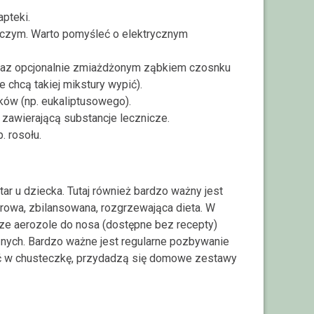
apteki.
czym. Warto pomyśleć o elektrycznym
az opcjonalnie zmiażdżonym ząbkiem czosnku
 chcą takiej mikstury wypić).
ejków (np. eukaliptusowego).
 zawierającą substancje lecznicze.
. rosołu.
r u dziecka. Tutaj również bardzo ważny jest
zdrowa, zbilansowana, rozgrzewająca dieta. W
e aerozole do nosa (dostępne bez recepty)
znych. Bardzo ważne jest regularne pozbywanie
hać w chusteczkę, przydadzą się domowe zestawy