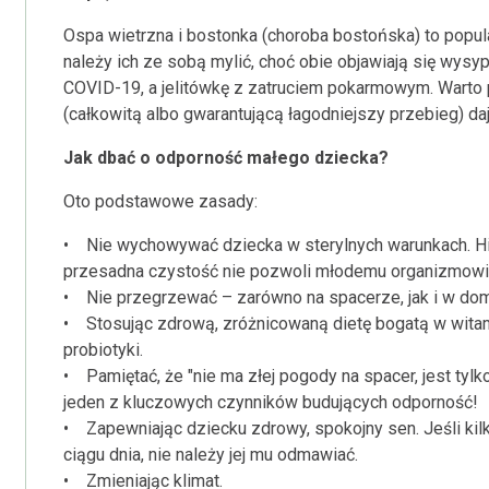
Ospa wietrzna i bostonka (choroba bostońska) to popul
należy ich ze sobą mylić, choć obie objawiają się wysy
COVID-19, a jelitówkę z zatruciem pokarmowym. Warto 
(całkowitą albo gwarantującą łagodniejszy przebieg) da
Jak dbać o odporność małego dziecka?
Oto podstawowe zasady:
• Nie wychowywać dziecka w sterylnych warunkach. Hig
przesadna czystość nie pozwoli młodemu organizmowi 
• Nie przegrzewać – zarówno na spacerze, jak i w dom
• Stosując zdrową, zróżnicowaną dietę bogatą w witami
probiotyki.
• Pamiętać, że "nie ma złej pogody na spacer, jest tyl
jeden z kluczowych czynników budujących odporność!
• Zapewniając dziecku zdrowy, spokojny sen. Jeśli ki
ciągu dnia, nie należy jej mu odmawiać.
• Zmieniając klimat.