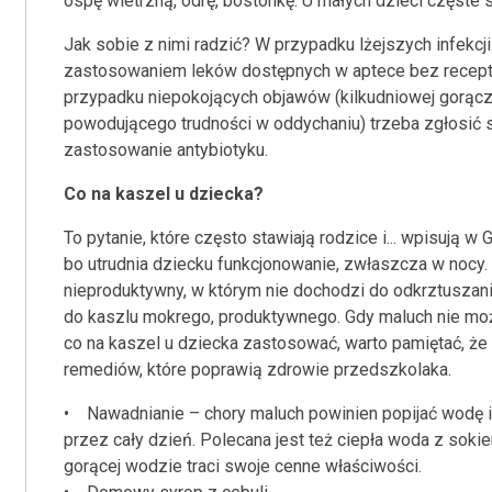
ospę wietrzną, odrę, bostonkę. U małych dzieci częste s
Jak sobie z nimi radzić? W przypadku lżejszych infekc
zastosowaniem leków dostępnych w aptece bez recept
przypadku niepokojących objawów (kilkudniowej gorączk
powodującego trudności w oddychaniu) trzeba zgłosić s
zastosowanie antybiotyku.
Co na kaszel u dziecka?
To pytanie, które często stawiają rodzice i... wpisują w
bo utrudnia dziecku funkcjonowanie, zwłaszcza w nocy.
nieproduktywny, w którym nie dochodzi do odkrztuszani
do kaszlu mokrego, produktywnego. Gdy maluch nie może
co na kaszel u dziecka zastosować, warto pamiętać, że 
remediów, które poprawią zdrowie przedszkolaka.
• Nawadnianie – chory maluch powinien popijać wodę i,
przez cały dzień. Polecana jest też ciepła woda z so
gorącej wodzie traci swoje cenne właściwości.