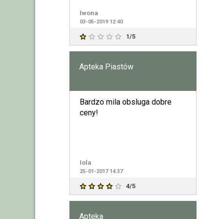
Iwona
03-05-2019 12:40
1/5
Apteka Piastów
Bardzo mila obsluga dobre
ceny!
Iola
25-01-2017 14:37
4/5
Apteka