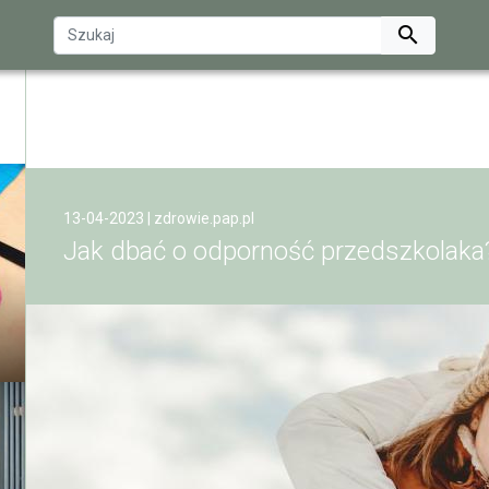

13-04-2023 |
zdrowie.pap.pl
Jak dbać o odporność przedszkolaka