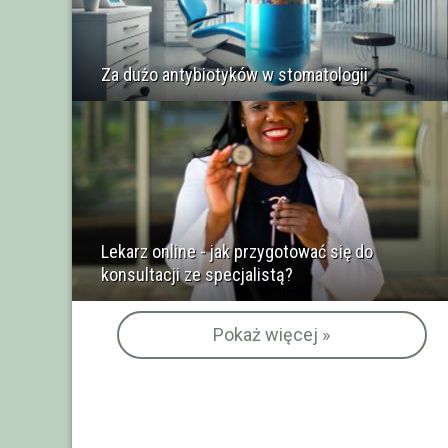
Za dużo antybiotyków w stomatologii
Lekarz online - jak przygotować się do
konsultacji ze specjalistą?
Pokaż więcej »