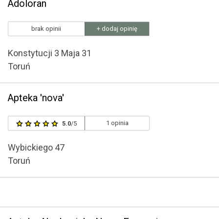
Adoloran
brak opinii
+ dodaj opinię
Konstytucji 3 Maja 31
Toruń
Apteka 'nova'
1 opinia
5.0
/5
Wybickiego 47
Toruń