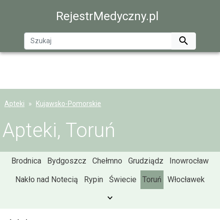
RejestrMedyczny.pl

Apteki
Kujawsko-Pomorskie
Apteki, Toruń
Brodnica
Bydgoszcz
Chełmno
Grudziądz
Inowrocław
Nakło nad Notecią
Rypin
Świecie
Toruń
Włocławek