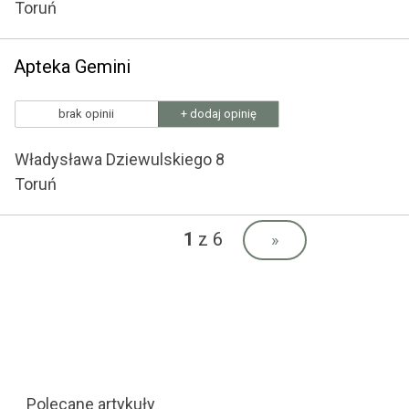
Toruń
Apteka Gemini
brak opinii
+ dodaj opinię
Władysława Dziewulskiego 8
Toruń
1
z 6
»
Polecane artykuły