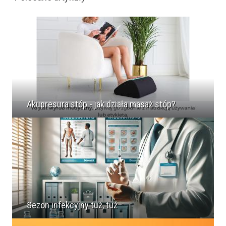
Akupresura stóp - jak działa masaż stóp?
Sezon infekcyjny tuż, tuż