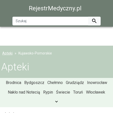
RejestrMedyczny.pl

Apteki
Kujawsko-Pomorskie
Apteki
Brodnica
Bydgoszcz
Chełmno
Grudziądz
Inowrocław
Nakło nad Notecią
Rypin
Świecie
Toruń
Włocławek