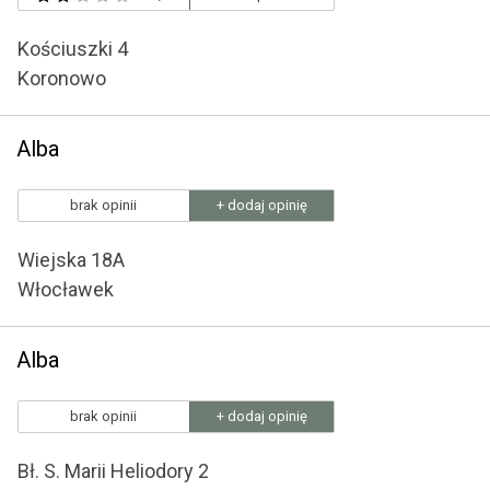
Kościuszki 4
Koronowo
Alba
brak opinii
+ dodaj opinię
Wiejska 18A
Włocławek
Alba
brak opinii
+ dodaj opinię
Bł. S. Marii Heliodory 2