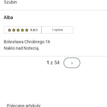
Szubin
Alba
1 opinia
5.0
/5
Bolesława Chrobrego 16
Nakło nad Notecią
1
z 54
»
Polecane artykuły