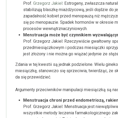
Prof.
Grzegorz Jakiel
: Estrogeny, zwłaszcza natura
stabilizują blaszkę miażdżycową, jeśli dojdzie do 
zapadalność kobiet przed menopauzą niż mężczyzn
się po menopauzie. Spadek hormonów w okresie mies
procesów wewnątrznaczyniowych.
Menstruacja może być czynnikiem wyzwalający
Prof. Grzegorz Jakiel: Rzeczywiście gwałtowny sp
przedmiesiączkowym i podczas miesiączki sprzyja 
jest złożony i nie można go wiązać jedynie ze stę
Zdania w tej kwestii są jednak podzielone. Wielu gine
miesiączkę, stanowczo się sprzeciwia, twierdząc, że 
da się przewidzieć.
Argumenty przeciwników manipulacji miesiączką są nas
Menstruacja chroni przed endometriozą, rakiem 
Prof. Grzegorz Jakiel: Menstruacja jest niewątpliw
wszystkie metody leczenia farmakologicznego zakł