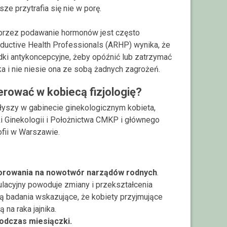
ze przytrafia się nie w porę.
rzez podawanie hormonów jest często
uctive Health Professionals (ARHP) wynika, że
dki antykoncepcyjne, żeby opóźnić lub zatrzymać
a i nie niesie ona ze sobą żadnych zagrożeń.
rować w kobiecą fizjologię?
słyszy w gabinecie ginekologicznym kobieta,
iki Ginekologii i Położnictwa CMKP i głównego
ofii w Warszawie.
horowania na nowotwór narządów rodnych
.
ulacyjny powoduje zmiany i przekształcenia
eją badania wskazujące, że kobiety przyjmujące
 na raka jajnika.
odczas miesiączki.