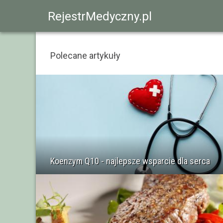
RejestrMedyczny.pl
Polecane artykuły
Koenzym Q10 - najlepsze wsparcie dla serca