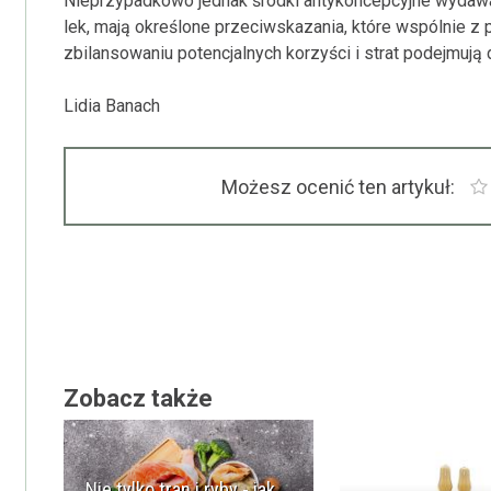
Nieprzypadkowo jednak środki antykoncepcyjne wydawa
lek, mają określone przeciwskazania, które wspólnie z p
zbilansowaniu potencjalnych korzyści i strat podejmują d
Lidia Banach
Możesz ocenić ten artykuł:
Zobacz także
Nie tylko tran i ryby - jak