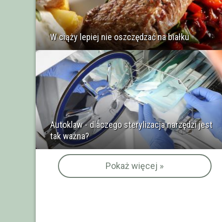
W ciąży lepiej nie oszczędzać na białku
Autoklaw - dlaczego sterylizacja narzędzi jest
tak ważna?
Pokaż więcej »