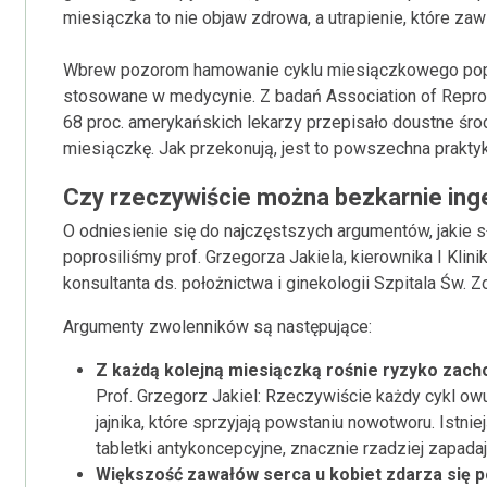
miesiączka to nie objaw zdrowa, a utrapienie, które zaws
Wbrew pozorom hamowanie cyklu miesiączkowego pop
stosowane w medycynie. Z badań Association of Reprod
68 proc. amerykańskich lekarzy przepisało doustne śro
miesiączkę. Jak przekonują, jest to powszechna praktyk
Czy rzeczywiście można bezkarnie inge
O odniesienie się do najczęstszych argumentów, jakie 
poprosiliśmy prof. Grzegorza Jakiela, kierownika I Klin
konsultanta ds. położnictwa i ginekologii Szpitala Św. Z
Argumenty zwolenników są następujące:
Z każdą kolejną miesiączką rośnie ryzyko zac
Prof. Grzegorz Jakiel: Rzeczywiście każdy cykl ow
jajnika, które sprzyjają powstaniu nowotworu. Istni
tabletki antykoncepcyjne, znacznie rzadziej zapadają
Większość zawałów serca u kobiet zdarza się p