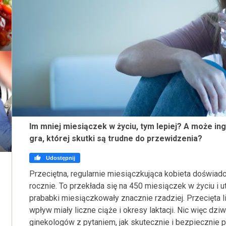
Im mniej miesiączek w życiu, tym lepiej? A może in
gra, której skutki są trudne do przewidzenia?

Udostępnij
Przeciętna, regularnie miesiączkująca kobieta doświa
rocznie. To przekłada się na 450 miesiączek w życiu i ut
prababki miesiączkowały znacznie rzadziej. Przecięta li
wpływ miały liczne ciąże i okresy laktacji. Nic więc dzi
ginekologów z pytaniem, jak skutecznie i bezpiecznie 