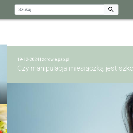

19-12-2024 |
zdrowie.pap.pl
Czy manipulacja miesiączką jest szk