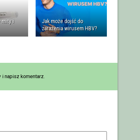
 mity i
Jak może dojść do
zarażenia wirusem HBV?
 i napisz komentarz.