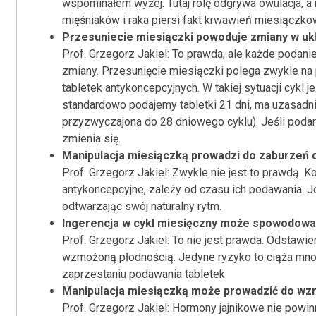
wspominałem wyżej. Tutaj rolę odgrywa owulacja, 
mięśniaków i raka piersi fakt krwawień miesiączko
Przesuniecie miesiączki powoduje zmiany w uk
Prof. Grzegorz Jakiel: To prawda, ale każde podan
zmiany. Przesunięcie miesiączki polega zwykle na 
tabletek antykoncepcyjnych. W takiej sytuacji cykl je
standardowo podajemy tabletki 21 dni, ma uzasadni
przyzwyczajona do 28 dniowego cyklu). Jeśli podamy
zmienia się.
Manipulacja miesiączką prowadzi do zaburzeń cy
Prof. Grzegorz Jakiel: Zwykle nie jest to prawdą. Kol
antykoncepcyjne, zależy od czasu ich podawania. Jeśl
odtwarzając swój naturalny rytm.
Ingerencja w cykl miesięczny może spowodować 
Prof. Grzegorz Jakiel: To nie jest prawda. Odstawi
wzmożoną płodnością. Jedyne ryzyko to ciąża mno
zaprzestaniu podawania tabletek
Manipulacja miesiączką może prowadzić do wzr
Prof. Grzegorz Jakiel: Hormony jajnikowe nie pow