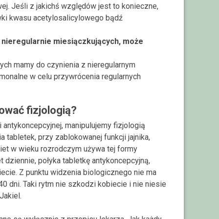
 Jeśli z jakichś względów jest to konieczne,
ki kwasu acetylosalicylowego bądź
t nieregularnie miesiączkujących, może
tórych mamy do czynienia z nieregularnym
monalne w celu przywrócenia regularnych
wać fizjologią?
 antykoncepcyjnej, manipulujemy fizjologią
tabletek, przy zablokowanej funkcji jajnika,
biet w wieku rozrodczym używa tej formy
et dziennie, połyka tabletkę antykoncepcyjną,
wiecie. Z punktu widzenia biologicznego nie ma
dni. Taki rytm nie szkodzi kobiecie i nie niesie
akiel.