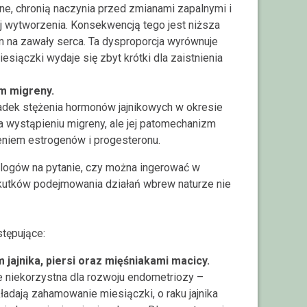
lne, chronią naczynia przed zmianami zapalnymi i
jej wytworzenia. Konsekwencją tego jest niższa
 na zawały serca. Ta dysproporcja wyrównuje
iączki wydaje się zbyt krótki dla zaistnienia
m migreny.
adek stężenia hormonów jajnikowych w okresie
wystąpieniu migreny, ale jej patomechanizm
żeniem estrogenów i progesteronu.
kologów na pytanie, czy można ingerować w
skutków podejmowania działań wbrew naturze nie
tępujące:
jajnika, piersi oraz mięśniakami macicy.
ie niekorzystna dla rozwoju endometriozy –
adają zahamowanie miesiączki, o raku jajnika