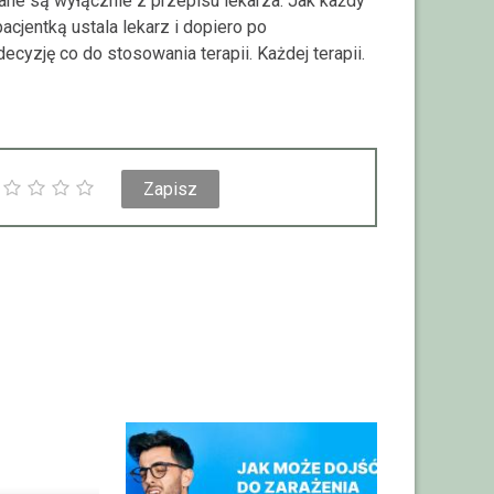
ne są wyłącznie z przepisu lekarza. Jak każdy
acjentką ustala lekarz i dopiero po
ecyzję co do stosowania terapii. Każdej terapii.