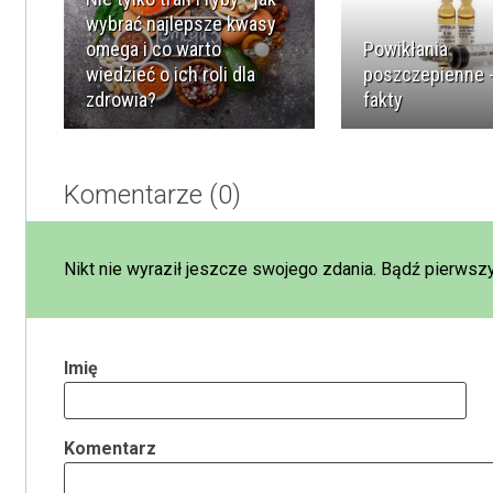
wybrać najlepsze kwasy
omega i co warto
Powikłania
wiedzieć o ich roli dla
poszczepienne -
zdrowia?
fakty
Komentarze (0)
Nikt nie wyraził jeszcze swojego zdania. Bądź pierwszy
Imię
Komentarz