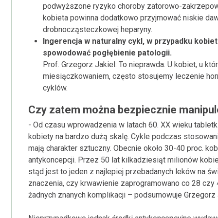
podwyższone ryzyko choroby zatorowo-zakrzepowej.
kobieta powinna dodatkowo przyjmować niskie daw
drobnocząsteczkowej heparyny.
Ingerencja w naturalny cykl, w przypadku kobie
spowodować pogłębienie patologii.
Prof. Grzegorz Jakiel: To nieprawda. U kobiet, u k
miesiączkowaniem, często stosujemy leczenie hor
cyklów.
Czy zatem można bezpiecznie manipulo
- Od czasu wprowadzenia w latach 60. XX wieku tabletki
kobiety na bardzo dużą skalę. Cykle podczas stosowania 
mają charakter sztuczny. Obecnie około 30-40 proc. ko
antykoncepcji. Przez 50 lat kilkadziesiąt milionów kobi
stąd jest to jeden z najlepiej przebadanych leków na ś
znaczenia, czy krwawienie zaprogramowano co 28 czy 40 
żadnych znanych komplikacji – podsumowuje Grzegorz J