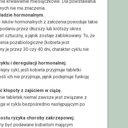
a nie krwawienie miesiączkowe. Dla powstawania
wych nie ma znaczenia.
ładzie hormonalnym.
ie leków hormonalnych z założenia powoduje takie
podaniu przez dłuższy lub krótszy okres
st sztuczny, a jajnik zostaje zablokowany. To, że
enia pozabiologiczne (kobieta jest
 je przez 30 czy 40 dni, charakter cyklu nie
klu i deregulacji hormonalnej.
ejny cykl, jeśli kobieta przyjmuje tabletki
i ich nie przyjmuje, jajnik podejmuje funkcję
kłopoty z zajściem w ciążę.
enie tabletek niemal zawsze jest związane z
ga w cyklu bezpośrednio następującym po
ostu ryzyka choroby zakrzepowej.
inny być podawane kobietom mającym