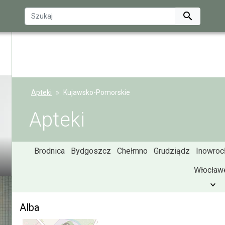

Apteki
Kujawsko-Pomorskie
Apteki
Brodnica
Bydgoszcz
Chełmno
Grudziądz
Inowroc
Włocław
Alba