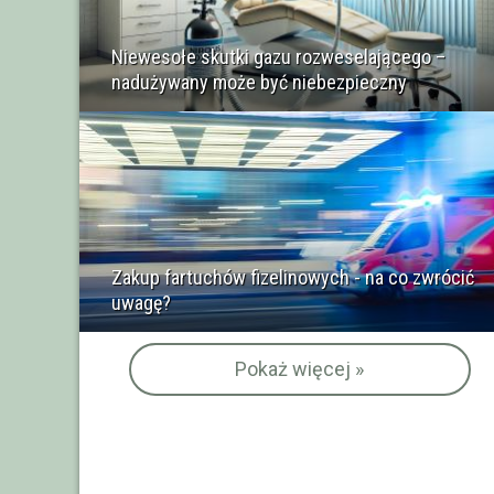
Niewesołe skutki gazu rozweselającego –
nadużywany może być niebezpieczny
Zakup fartuchów fizelinowych - na co zwrócić
uwagę?
Pokaż więcej »