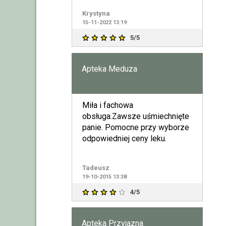
i szczerze
Krystyna
polecam.Pozdrawiam
15-11-2022 13:19
5/5
Apteka Meduza
Miła i fachowa
obsługa.Zawsze uśmiechnięte
panie. Pomocne przy wyborze
odpowiedniej ceny leku.
Tadeusz
19-10-2015 13:38
4/5
Apteka Przyjazna