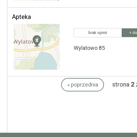
Apteka
brak opinii
+ do
Wylatowo 85
strona
2
«
poprzednia