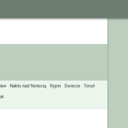
ław
Nakło nad Notecią
Rypin
Świecie
Toruń
ek