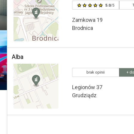
1
5.0
/5
Zamkowa 19
Brodnica
Alba
brak opinii
+ do
Legionów 37
Grudziądz