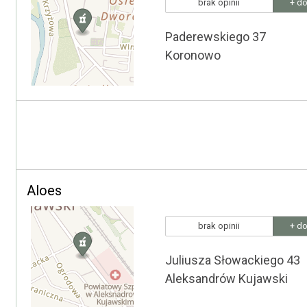
brak opinii
+ do
Paderewskiego 37
Koronowo
Aloes
brak opinii
+ do
Juliusza Słowackiego 43
Aleksandrów Kujawski