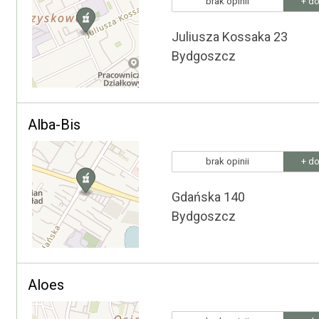
brak opinii
+ do
Juliusza Kossaka 23
Bydgoszcz
Alba-Bis
brak opinii
+ do
Gdańska 140
Bydgoszcz
Aloes