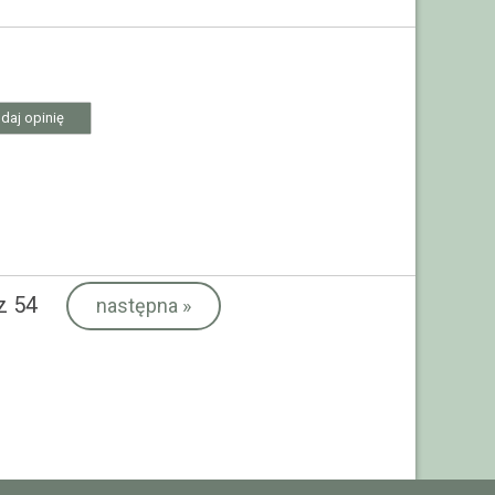
daj opinię
z 54
następna
»