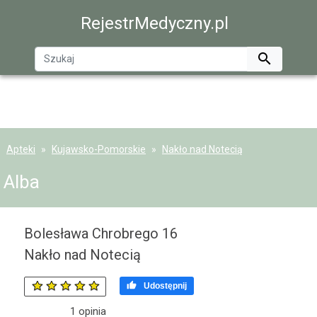
RejestrMedyczny.pl

Apteki
Kujawsko-Pomorskie
Nakło nad Notecią
Alba
Bolesława Chrobrego 16
Nakło nad Notecią

Udostępnij
1
opinia