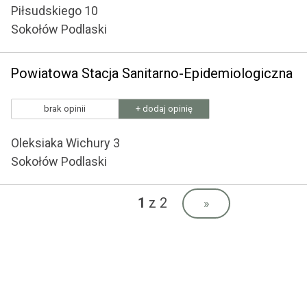
Piłsudskiego 10
Sokołów Podlaski
Powiatowa Stacja Sanitarno-Epidemiologiczna
brak opinii
+ dodaj opinię
Oleksiaka Wichury 3
Sokołów Podlaski
1
z 2
»