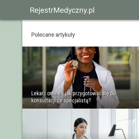
RejestrMedyczny.pl
Polecane artykuły
Lekarz online - jak przygotować się do
konsultacji ze specjalistą?