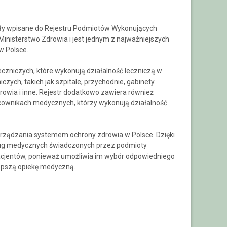
tały wpisane do Rejestru Podmiotów Wykonujących
inisterstwo Zdrowia i jest jednym z najważniejszych
w Polsce.
czniczych, które wykonują działalność leczniczą w
czych, takich jak szpitale, przychodnie, gabinety
 zdrowia i inne. Rejestr dodatkowo zawiera również
racownikach medycznych, którzy wykonują działalność
rządzania systemem ochrony zdrowia w Polsce. Dzięki
sług medycznych świadczonych przez podmioty
pacjentów, ponieważ umożliwia im wybór odpowiedniego
lepszą opiekę medyczną.