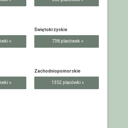
Świętokrzyskie
ówki »
738 placówek »
Zachodniopomorskie
ówki »
1352 placówki »