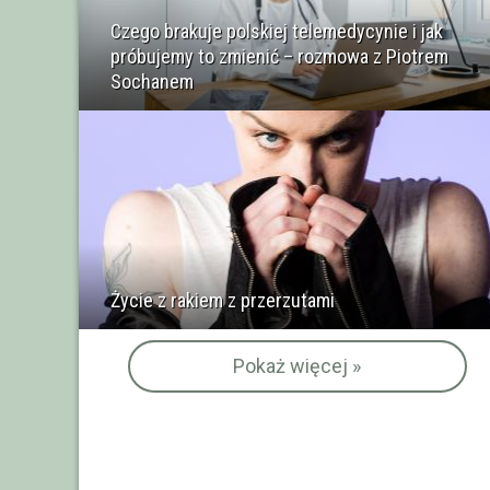
Czego brakuje polskiej telemedycynie i jak
próbujemy to zmienić – rozmowa z Piotrem
Sochanem
Życie z rakiem z przerzutami
Pokaż więcej »