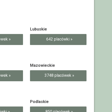
Lubuskie
ówek »
642 placówki »
Mazowieckie
ówek »
3748 placówek »
Podlaskie
ówki »
850 placówek »