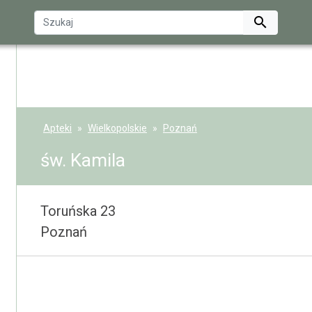

Apteki
Wielkopolskie
Poznań
św. Kamila
Toruńska 23
Poznań