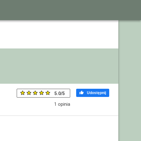

Udostępnij
5.0
/
5
1
opinia