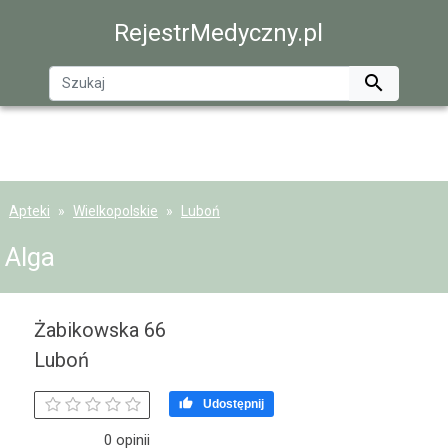
RejestrMedyczny.pl

Apteki
Wielkopolskie
Luboń
Alga
Żabikowska 66
Luboń

Udostępnij
0 opinii