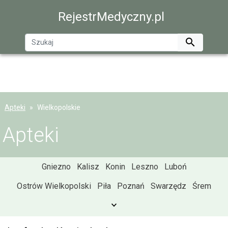
RejestrMedyczny.pl

Apteki
Wielkopolskie
Apteki
Gniezno
Kalisz
Konin
Leszno
Luboń
Ostrów Wielkopolski
Piła
Poznań
Swarzędz
Śrem