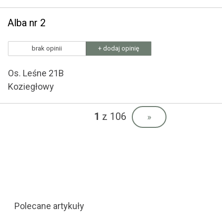
Alba nr 2
brak opinii
+ dodaj opinię
Os. Leśne 21B
Koziegłowy
1
z 106
»
Polecane artykuły