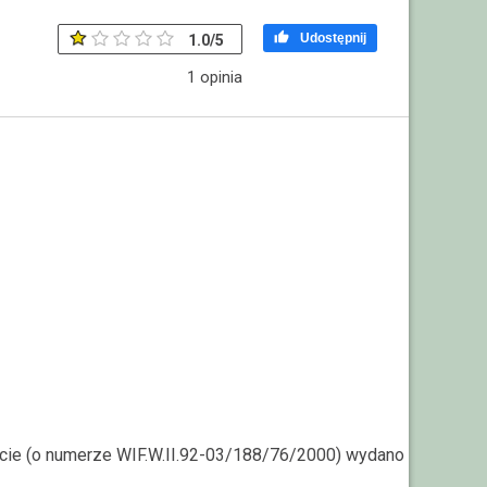

Udostępnij
1.0
/
5
1
opinia
arcie (o numerze WIF.W.II.92-03/188/76/2000) wydano