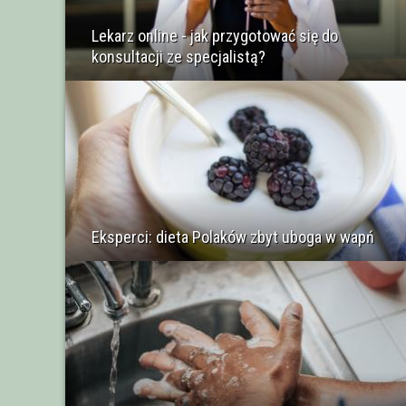
Lekarz online - jak przygotować się do
konsultacji ze specjalistą?
Eksperci: dieta Polaków zbyt uboga w wapń