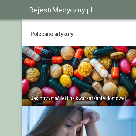
RejestrMedyczny.pl
Polecane artykuły
Jak otrzymać leki na kwarantannie domowej