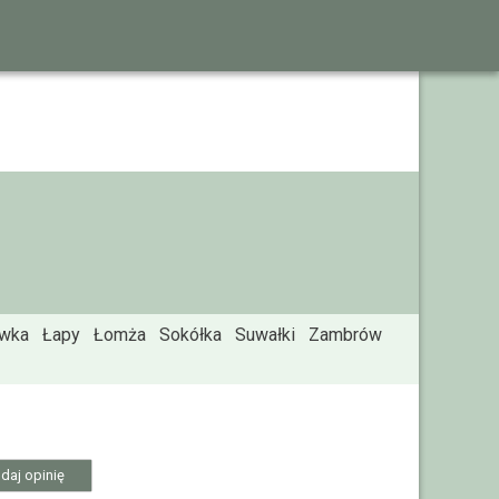
ówka
Łapy
Łomża
Sokółka
Suwałki
Zambrów
daj opinię