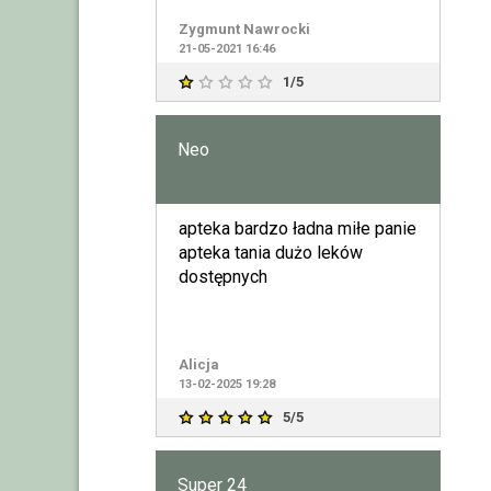
żony
Zygmunt Nawrocki
21-05-2021 16:46
1/5
Neo
apteka bardzo ładna miłe panie
apteka tania dużo leków
dostępnych
Alicja
13-02-2025 19:28
5/5
Super 24