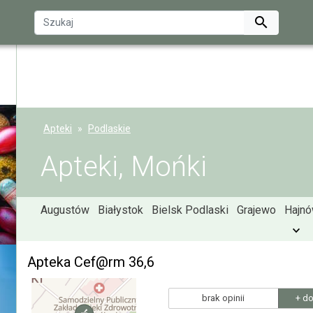

Apteki
Podlaskie
Apteki, Mońki
Augustów
Białystok
Bielsk Podlaski
Grajewo
Hajn
Apteka Cef@rm 36,6
brak opinii
+ do