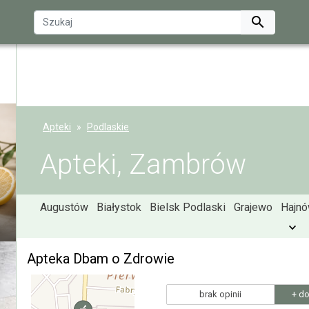

Apteki
Podlaskie
Apteki, Zambrów
Augustów
Białystok
Bielsk Podlaski
Grajewo
Hajn
Apteka Dbam o Zdrowie
brak opinii
+ do