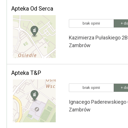
Apteka Od Serca
brak opinii
+ do
Kazimierza Pułaskiego 2B
Zambrów
Apteka T&P
brak opinii
+ do
Ignacego Paderewskiego 
Zambrów