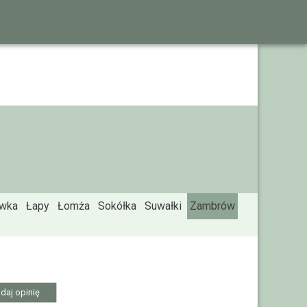
ówka
Łapy
Łomża
Sokółka
Suwałki
Zambrów
daj opinię