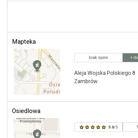
Mapteka
brak opinii
+ do
Aleja Wojska Polskiego 8
Zambrów
Osiedlowa
1
5.0
/5