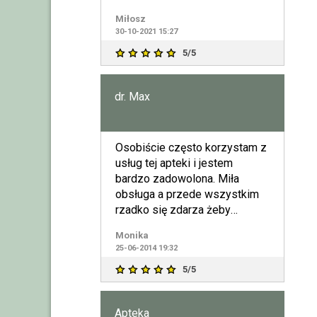
Co do opinii które
Miłosz
30-10-2021 15:27
5/5
dr. Max
Osobiście często korzystam z
usług tej apteki i jestem
bardzo zadowolona. Miła
obsługa a przede wszystkim
rzadko się zdarza żeby
brakowało im jakichkolwiek
Monika
lekó
25-06-2014 19:32
5/5
Apteka