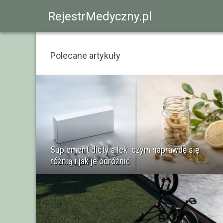
RejestrMedyczny.pl
Polecane artykuły
Suplement diety a lek: czym naprawdę się
różnią i jak je odróżnić