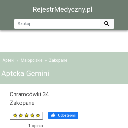
RejestrMedyczny.pl

Apteki
Małopolskie
Zakopane
Apteka Gemini
Chramcówki 34
Zakopane

Udostępnij
1
opinia