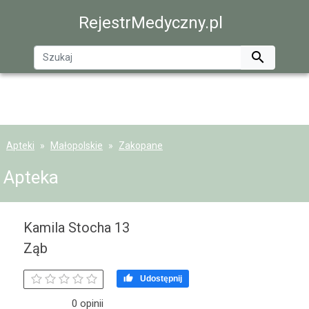
RejestrMedyczny.pl

Apteki
Małopolskie
Zakopane
Apteka
Kamila Stocha 13
Ząb

Udostępnij
0 opinii