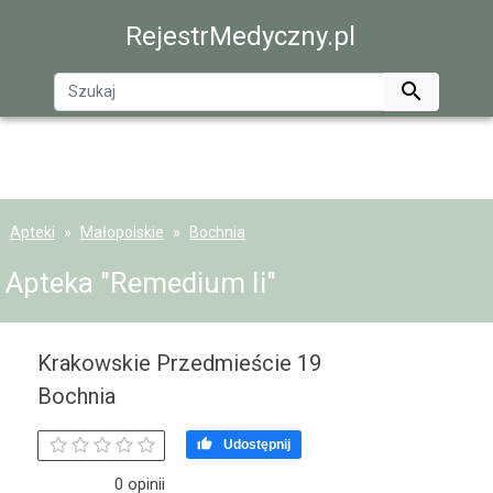
RejestrMedyczny.pl

Apteki
Małopolskie
Bochnia
Apteka "Remedium Ii"
Krakowskie Przedmieście 19
Bochnia

Udostępnij
0 opinii