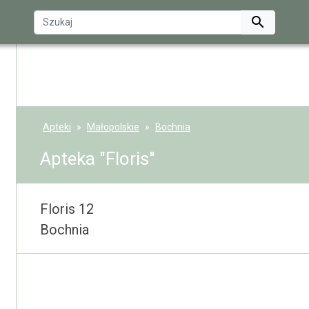

Apteki
Małopolskie
Bochnia
Apteka "Floris"
Floris 12
Bochnia