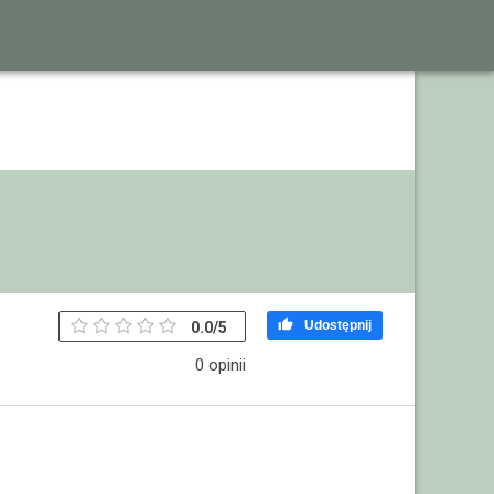

Udostępnij
0.0
/
5
0 opinii