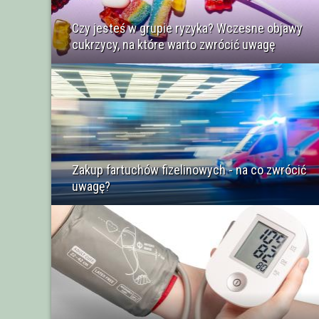
Czy jesteś w grupie ryzyka? Wczesne objawy
cukrzycy, na które warto zwrócić uwagę
Zakup fartuchów fizelinowych - na co zwrócić
uwagę?