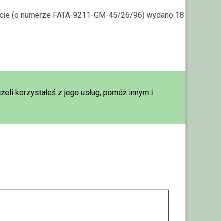
warcie (o numerze FATA-9211-GM-45/26/96) wydano 18
eżeli korzystałeś z jego usług, pomóż innym i