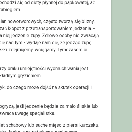
hodzi się od diety płynnej do papkowatej, aż
zabiegiem.
zmian nowotworowych, często tworzą się blizny,
ać kłopot z przetransportowaniem jedzenia. -
la niej jedzenie zupy. Zdrowe osoby nie zwracają
ię nad tym - wydaje nam się, że jedząc zupę
 łyżki zdejmujemy, wciągamy. Tymczasem ci
przy braku umiejętności wydmuchiwania jest
okładnym gryzieniem.
, do czego może dojść na skutek operacji i
gryzą, jeśli jedzenie będzie za mało śliskie lub
zwraca uwagę specjalistka.
tlet schabowy lub suche mięso z piersi kurczaka.