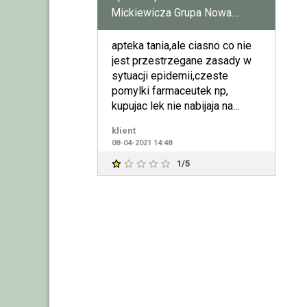
Mickiewicza Grupa Nowa
Farmacja
apteka tania,ale ciasno co nie
jest przestrzegane zasady w
sytuacji epidemii,czeste
pomylki farmaceutek np,
kupujac lek nie nabijaja na
snaner a pozniej w sy
klient
08-04-2021 14:48
1/5