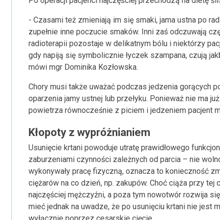
Po operacji pacjenci najczęściej przechodzą na dietę śl
- Czasami też zmieniają im się smaki, jama ustna po rad
zupełnie inne poczucie smaków. Inni zaś odczuwają czę
radioterapii pozostaje w delikatnym bólu i niektórzy pa
gdy napiją się symbolicznie łyczek szampana, czują jakb
mówi mgr Dominika Kozłowska.
Chory musi także uważać podczas jedzenia gorących p
oparzenia jamy ustnej lub przełyku. Ponieważ nie ma j
powietrza równocześnie z piciem i jedzeniem pacjent 
Kłopoty z wypróżnianiem
Usunięcie krtani powoduje utratę prawidłowego funkcjon
zaburzeniami czynności zależnych od parcia – nie woln
wykonywały pracę fizyczną, oznacza to konieczność z
ciężarów na co dzień, np. zakupów. Choć ciąża przy tej 
najczęściej mężczyźni, a poza tym nowotwór rozwija si
mieć jednak na uwadze, że po usunięciu krtani nie jest 
wyłącznie poprzez cesarskie cięcie.