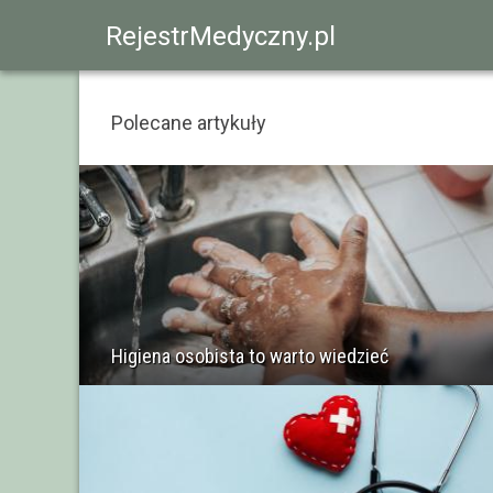
RejestrMedyczny.pl
Polecane artykuły
Higiena osobista to warto wiedzieć