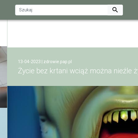

13-04-2023 |
zdrowie.pap.pl
Życie bez krtani wciąż można nieźle ż