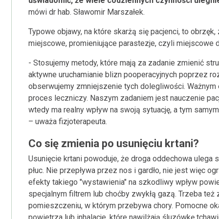
uświadomić, że wiele codziennych czynności ulegnie
mówi dr hab. Sławomir Marszałek.
Typowe objawy, na które skarżą się pacjenci, to obrzęk,
miejscowe, promieniujące parastezje, czyli miejscowe d
- Stosujemy metody, które mają za zadanie zmienić stru
aktywne uruchamianie blizn pooperacyjnych poprzez rozc
obserwujemy zmniejszenie tych dolegliwości. Ważnym 
proces leczniczy. Naszym zadaniem jest nauczenie pa
wtedy ma realny wpływ na swoją sytuację, a tym samym
– uważa fizjoterapeuta.
Co się zmienia po usunięciu krtani?
Usunięcie krtani powoduje, że droga oddechowa ulega sk
płuc. Nie przepływa przez nos i gardło, nie jest więc 
efekty takiego "wystawienia" na szkodliwy wpływ powi
specjalnym filtrem lub choćby zwykłą gazą. Trzeba te
pomieszczeniu, w którym przebywa chory. Pomocne ok
powietrza lub inhalacje, które nawilżają śluzówkę tchawi