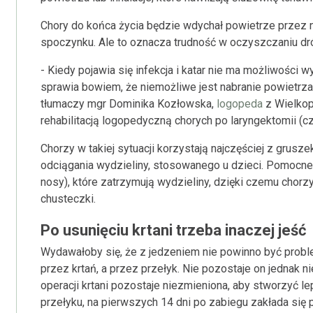
Chory do końca życia będzie wdychał powietrze przez 
spoczynku. Ale to oznacza trudność w oczyszczaniu d
- Kiedy pojawia się infekcja i katar nie ma możliwości w
sprawia bowiem, że niemożliwe jest nabranie powietrz
tłumaczy mgr Dominika Kozłowska,
logopeda
z Wielkop
rehabilitacją logopedyczną chorych po laryngektomii (czy
Chorzy w takiej sytuacji korzystają najczęściej z grusze
odciągania wydzieliny, stosowanego u dzieci. Pomocne są
nosy), które zatrzymują wydzieliny, dzięki czemu chor
chusteczki.
Po usunięciu krtani trzeba inaczej jeść
Wydawałoby się, że z jedzeniem nie powinno być prob
przez krtań, a przez przełyk. Nie pozostaje on jednak 
operacji krtani pozostaje niezmieniona, aby stworzyć l
przełyku, na pierwszych 14 dni po zabiegu zakłada się 