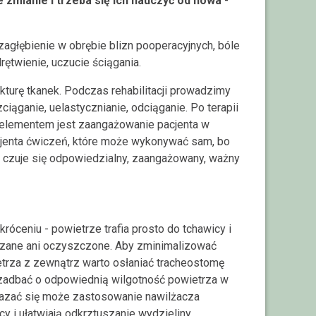
 zmianie i trzeba się ich nauczyć od nowa
-
 zagłębienie w obrębie blizn pooperacyjnych, bóle
rętwienie, uczucie ściągania.
kturę tkanek. Podczas rehabilitacji prowadzimy
iąganie, uelastycznianie, odciąganie. Po terapii
elementem jest zaangażowanie pacjenta w
cjenta ćwiczeń, które może wykonywać sam, bo
 czuje się odpowiedzialny, zaangażowany, ważny
róceniu - powietrze trafia prosto do tchawicy i
ogrzane ani oczyszczone. Aby zminimalizować
etrza z zewnątrz warto osłaniać tracheostomę
ż zadbać o odpowiednią wilgotność powietrza w
azać się może zastosowanie nawilżacza
cy i ułatwiają odkrztuszanie wydzieliny.