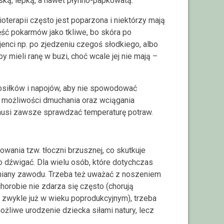
iską, lepką, a nawet płynno-papkowatą.
ioterapii często jest poparzona i niektórzy mają
ść pokarmów jako tkliwe, bo skóra po
cjenci np. po zjedzeniu czegoś słodkiego, albo
y mieli ranę w buzi, choć wcale jej nie mają –
osiłków i napojów, aby nie spowodować
uż możliwości dmuchania oraz wciągania
musi zawsze sprawdzać temperaturę potraw.
owania tzw. tłoczni brzusznej, co skutkuje
o dźwigać. Dla wielu osób, które dotychczas
miany zawodu. Trzeba też uważać z noszeniem
chorobie nie zdarza się często (chorują
ę zwykle już w wieku poprodukcyjnym), trzeba
możliwe urodzenie dziecka siłami natury, lecz