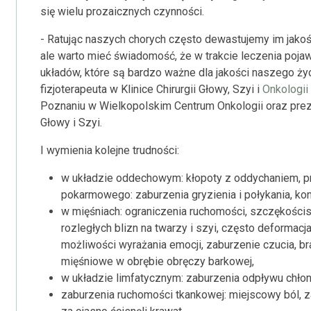
się wielu prozaicznych czynności.
- Ratując naszych chorych często dewastujemy im jakość
ale warto mieć świadomość, że w trakcie leczenia poja
układów, które są bardzo ważne dla jakości naszego ży
fizjoterapeuta w Klinice Chirurgii Głowy, Szyi i
Onkologii
Poznaniu w Wielkopolskim Centrum Onkologii oraz pr
Głowy i Szyi.
I wymienia kolejne trudności:
w układzie oddechowym: kłopoty z oddychaniem, pr
pokarmowego: zaburzenia gryzienia i połykania, ko
w mięśniach: ograniczenia ruchomości, szczękościs
rozległych blizn na twarzy i szyi, często deformacj
możliwości wyrażania emocji, zaburzenie czucia, br
mięśniowe w obrębie obręczy barkowej,
w układzie limfatycznym: zaburzenia odpływu chłonk
zaburzenia ruchomości tkankowej: miejscowy ból, z