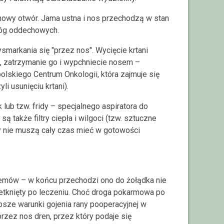
nowy otwór. Jama ustna i nos przechodzą w stan
róg oddechowych.
ysmarkania się "przez nos". Wycięcie krtani
a, zatrzymanie go i wypchniecie nosem –
olskiego Centrum Onkologii, która zajmuje się
li usunięciu krtani).
k lub tzw. fridy – specjalnego aspiratora do
 także filtry ciepła i wilgoci (tzw. sztuczne
zy nie muszą cały czas mieć w gotowości
lemów – w końcu przechodzi ono do żołądka nie
nietknięty po leczeniu. Choć droga pokarmowa po
epsze warunki gojenia rany pooperacyjnej w
przez nos dren, przez który podaje się