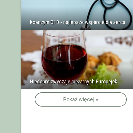
Koenzym Q10 - najlepsze wsparcie dla serca
Niedobre zwyczaje ciężarnych Europejek
Pokaż więcej »