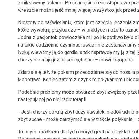
zmiksowany pokarm. Po usunięciu drenu stopniowo przec
wreszcie można jeść mniej więcej wszystko, jak przed 
Niestety po naświetlaniu, które jest częścią leczenia 
które wywołują przykurcze – w praktyce może to oznacz
Jedna z pacjentek powiedziała mi, że kłopotliwe było d
na takie codzienne czynności uwagi, nie zastanawiamy s
łyżką wlewamy ją do gardła, a tak naprawdę my ją z tej
chorzy nie mają już tej umiejętności – mówi logopeda.
Zdarza się też, że pokarm przedostanie się do nosa, a 
kłopotliwe. Koniec zatem z szybkim połykaniem i nied
Podobnie problemy może stwarzać zbyt zwężony przełyk
następującej po niej radioterapii.
- Jeśli chorzy połkną zbyt duży kawałek, niedokładnie po
zbyt suche - może zatrzymać się w trakcie połykania – 
Trudnym posiłkiem dla tych chorych jest na przykład ko