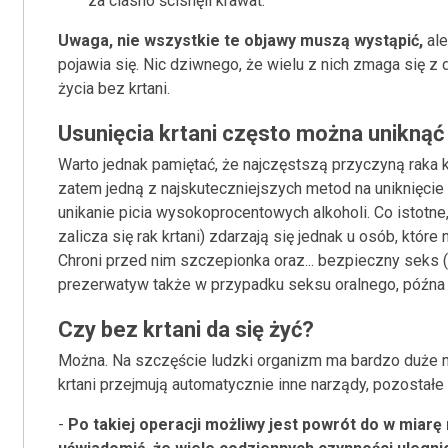
za ciasno ścisnęli krawat.
Uwaga, nie wszystkie te objawy muszą wystąpić,
ale
pojawia się. Nic dziwnego, że wielu z nich zmaga się z
życia bez krtani.
Usunięcia krtani często można uniknąć
Warto jednak pamiętać, że najczęstszą przyczyną raka krt
zatem jedną z najskuteczniejszych metod na uniknięcie t
unikanie picia wysokoprocentowych alkoholi. Co istotne,
zalicza się rak krtani) zdarzają się jednak u osób, które 
Chroni przed nim szczepionka oraz... bezpieczny seks (
prezerwatyw także w przypadku seksu oralnego, późna i
Czy bez krtani da się żyć?
Można. Na szczęście ludzki organizm ma bardzo duże m
krtani przejmują automatycznie inne narządy, pozosta
-
Po takiej operacji możliwy jest powrót do w miarę